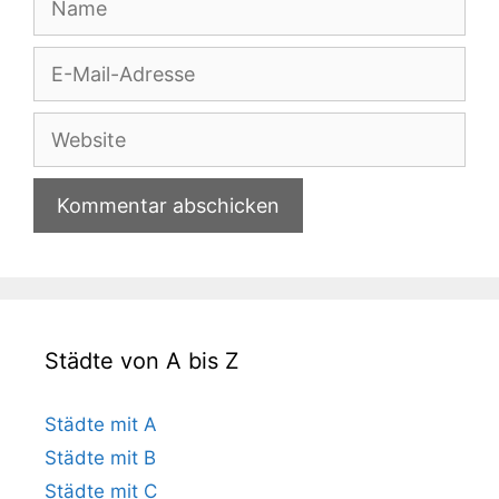
E-
Mail-
Adresse
Website
Städte von A bis Z
Städte mit A
Städte mit B
Städte mit C