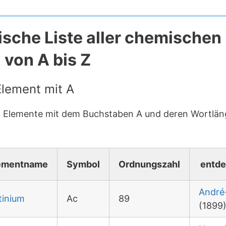
ische Liste aller chemischen
von A bis Z
lement mit A
en Elemente mit dem Buchstaben A und deren Wortlän
ementname
Symbol
Ordnungszahl
entde
André
tinium
Ac
89
(1899