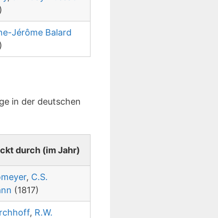
)
ne-Jérôme Balard
)
ge in der deutschen
ckt durch (im Jahr)
omeyer
,
C.S.
ann
(1817)
rchhoff
,
R.W.