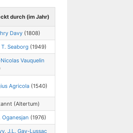
ckt durch (im Jahr)
hry Davy
(1808)
 T. Seaborg
(1949)
-Nicolas Vauquelin
)
ius Agricola
(1540)
annt (Altertum)
Z. Oganesjan
(1976)
vy
,
J.L. Gay-Lussac