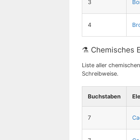
3
Bo
4
Br
⚗️ Chemisches E
Liste aller chemisch
Schreibweise.
Buchstaben
El
7
Ca