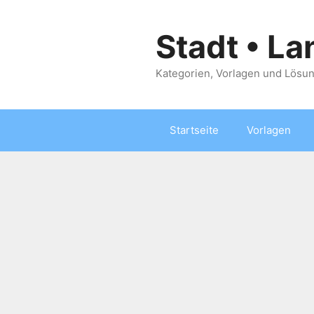
Zum
Inhalt
Stadt • La
springen
Kategorien, Vorlagen und Lösun
Startseite
Vorlagen