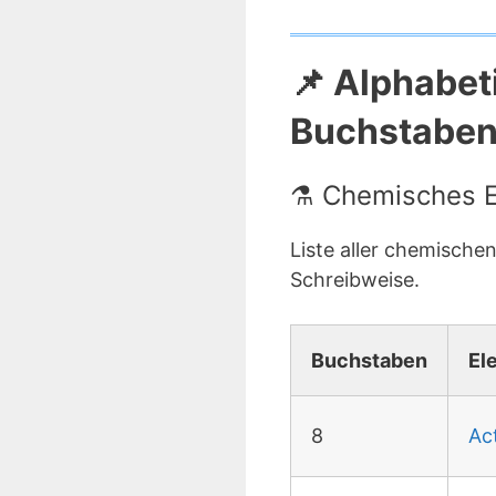
📌 Alphabet
Buchstaben 
⚗️ Chemisches E
Liste aller chemisch
Schreibweise.
Buchstaben
El
8
Ac