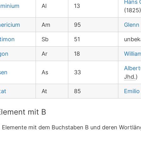
Hans C
uminium
Al
13
(1825
ericium
Am
95
Glenn
timon
Sb
51
unbek
gon
Ar
18
Willi
Alber
sen
As
33
Jhd.
)
tat
At
85
Emilio
lement mit B
en Elemente mit dem Buchstaben B und deren Wortlän