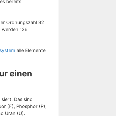
es bereits
 der Ordnungszahl 92
en werden 126
nsystem
alle Elemente
ur einen
siert. Das sind
uor (F), Phosphor (P),
nd Uran (U).