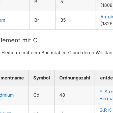
r
B
5
(1808
Antoi
om
Br
35
(1826
lement mit C
en Elemente mit dem Buchstaben C und deren Wortlän
ementname
Symbol
Ordnungszahl
entde
F. Str
dmium
Cd
48
Herm
G.R Ki