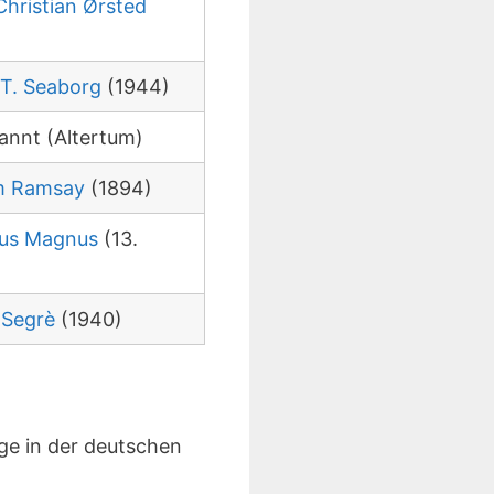
hristian Ørsted
)
 T. Seaborg
(1944)
annt (Altertum)
am Ramsay
(1894)
tus Magnus
(13.
 Segrè
(1940)
ge in der deutschen