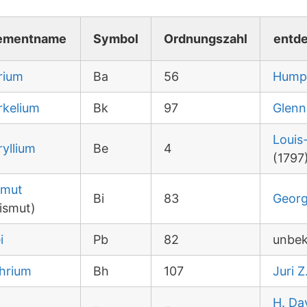
ementname
Symbol
Ordnungszahl
entde
rium
Ba
56
Hump
rkelium
Bk
97
Glenn
Louis
ryllium
Be
4
(1797
smut
Bi
83
Georg
ismut)
i
Pb
82
unbek
hrium
Bh
107
Juri 
H. Da