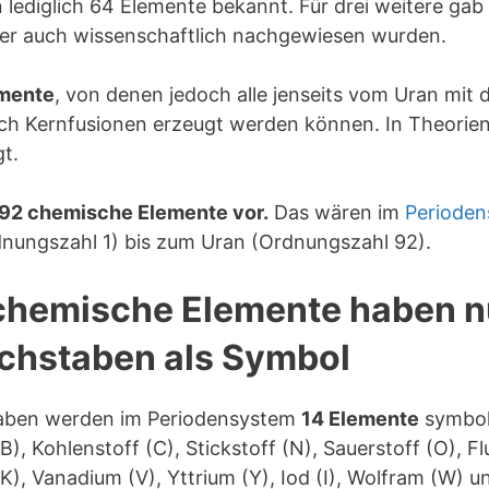
 lediglich 64 Elemente bekannt. Für drei weitere gab 
ter auch wissenschaftlich nachgewiesen wurden.
emente
, von denen jedoch alle jenseits vom Uran mit
urch Kernfusionen erzeugt werden können. In Theori
t.
 92 chemische Elemente vor.
Das wären im
Periode
nungszahl 1) bis zum Uran (Ordnungszahl 92).
e chemische Elemente haben n
chstaben als Symbol
taben werden im Periodensystem
14 Elemente
symboli
B), Kohlenstoff (C), Stickstoff (N), Sauerstoff (O), Fl
K), Vanadium (V), Yttrium (Y), Iod (I), Wolfram (W) u