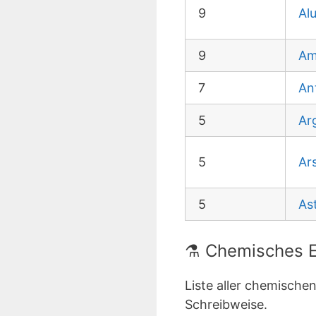
9
Al
9
Am
7
An
5
Ar
5
Ar
5
As
⚗️ Chemisches E
Liste aller chemisch
Schreibweise.