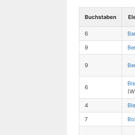
Buchstaben
El
6
Ba
9
Be
9
Be
Bi
6
(W
4
Ble
7
Bo