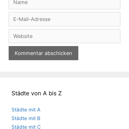
E-
Mail-
Adresse
Website
Städte von A bis Z
Städte mit A
Städte mit B
Städte mit C