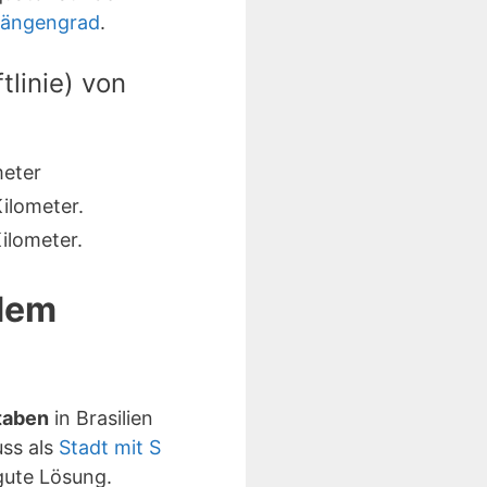
Längengrad
.
linie) von
meter
ilometer.
ilometer.
 dem
taben
in Brasilien
uss als
Stadt mit S
ute Lösung.