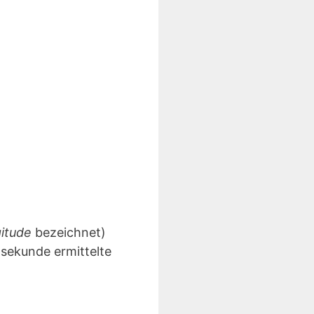
gitude
bezeichnet)
lsekunde ermittelte