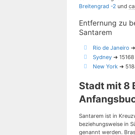
Breitengrad -2
und
ca
Entfernung zu b
Santarem
Rio de Janeiro
➜
Sydney
➜ 15168 
New York
➜ 5184
Stadt mit 8
Anfangsbuc
Santarem ist in Kreu
beziehungsweise in Sü
genannt werden. Brasi