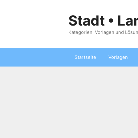
Zum
Inhalt
Stadt • La
springen
Kategorien, Vorlagen und Lösun
Startseite
Vorlagen