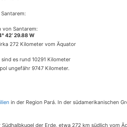
 Santarem:
n von Santarem:
4° 42‘ 29.88 W
zirka 272 Kilometer vom Äquator
 sind es rund 10291 Kilometer
pol ungefähr 9747 Kilometer.
ilien
in der Region Pará. In der südamerikanischen G
er Südhalbkugel der Erde, etwa 272 km südlich vom Ä