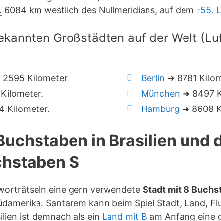
.
6084 km westlich des Nullmeridians, auf dem
-55. 
ekannten Großstädten auf der Welt (Luft
 2595 Kilometer
Berlin
➜ 8781 Kilo
Kilometer.
München
➜ 8497 K
 Kilometer.
Hamburg
➜ 8608 K
 Buchstaben in Brasilien und
hstaben S
zworträtseln eine gern verwendete
Stadt mit 8 Buchs
damerika. Santarem kann beim Spiel Stadt, Land, Fl
lien ist demnach als ein
Land mit B
am Anfang eine g