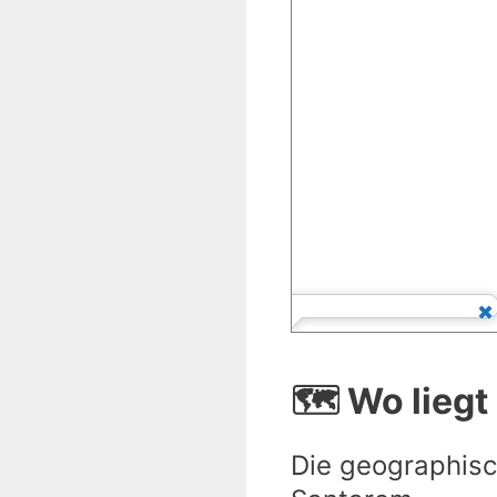
🗺️ Wo lieg
Die geographisc