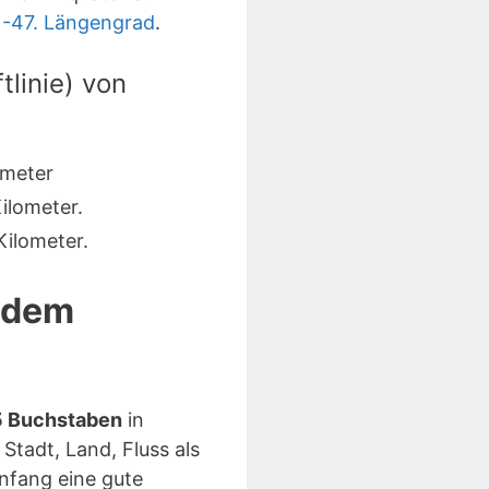
m
-47. Längengrad
.
linie) von
ometer
ilometer.
ilometer.
d dem
15 Buchstaben
in
Stadt, Land, Fluss als
fang eine gute