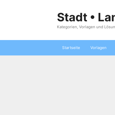
Zum
Inhalt
Stadt • La
springen
Kategorien, Vorlagen und Lösun
Startseite
Vorlagen