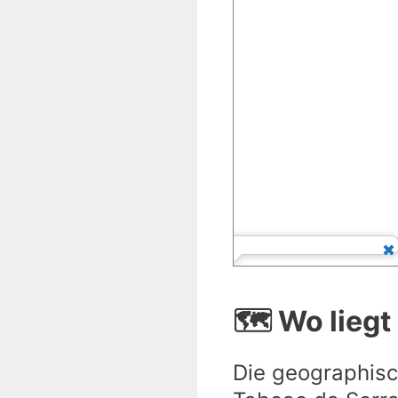
🗺️ Wo lieg
Die geographisc