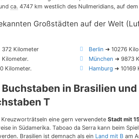
und
ca.
4747 km westlich des Nullmeridians, auf de
ekannten Großstädten auf der Welt (Luft
a
 372 Kilometer
Berlin
➜ 10276 Kil
Kilometer.
München
➜ 9873 K
 Kilometer.
Hamburg
➜ 10169 K
5 Buchstaben in Brasilien un
hstaben T
in Kreuzworträtseln eine gern verwendete
Stadt mit 
eise in Südamerika. Taboao da Serra kann beim Spiel 
rden. Brasilien ist demnach als ein
Land mit B
am An