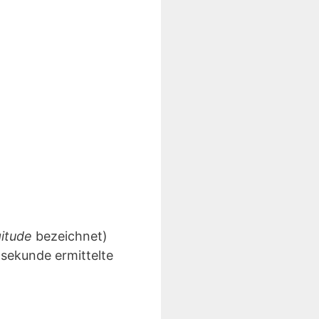
gitude
bezeichnet)
lsekunde ermittelte