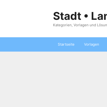
Zum
Inhalt
Stadt • La
springen
Kategorien, Vorlagen und Lösun
Startseite
Vorlagen