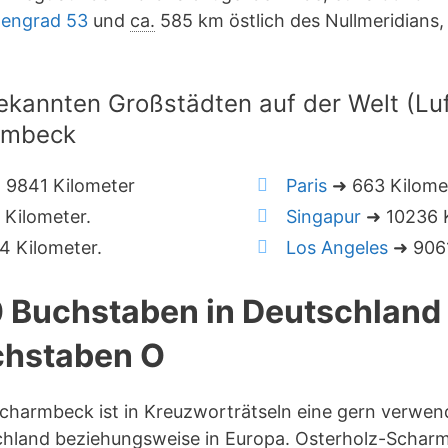
tengrad 53
und
ca.
585 km östlich des Nullmeridians
ekannten Großstädten auf der Welt (Luft
rmbeck
 9841 Kilometer
Paris
➜ 663 Kilome
Kilometer.
Singapur
➜ 10236 K
 Kilometer.
Los Angeles
➜ 9061
0 Buchstaben in Deutschlan
hstaben O
Scharmbeck ist in Kreuzworträtseln eine gern verwe
chland beziehungsweise in Europa. Osterholz-Scharm