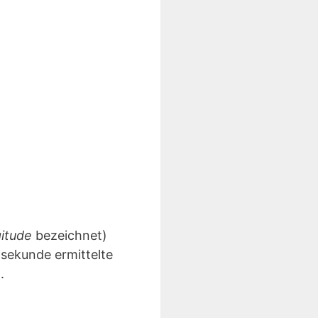
gitude
bezeichnet)
lsekunde ermittelte
.