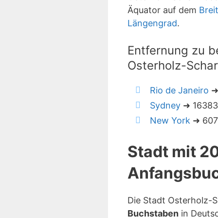
Äquator auf dem
Brei
Längengrad
.
Entfernung zu b
Osterholz-Scha
Rio de Janeiro
➜
Sydney
➜ 16383 
New York
➜ 6074
Stadt mit 2
Anfangsbuc
Die Stadt Osterholz-
Buchstaben
in Deuts