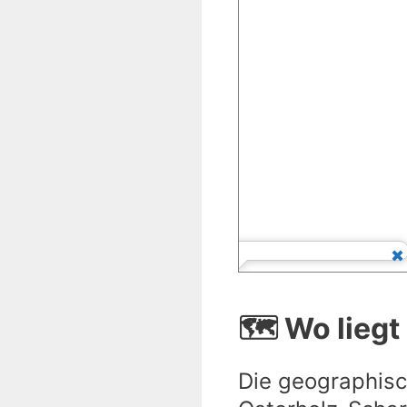
🗺️ Wo lieg
Die geographisc