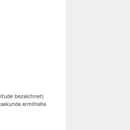
gitude
bezeichnet)
lsekunde ermittelte