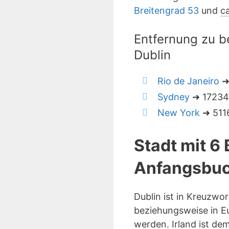
Breitengrad 53
und
ca
Entfernung zu b
Dublin
Rio de Janeiro
➜
Sydney
➜ 17234 
New York
➜ 5116
Stadt mit 6
Anfangsbuc
Dublin ist in Kreuzwo
beziehungsweise in Eu
werden. Irland ist de