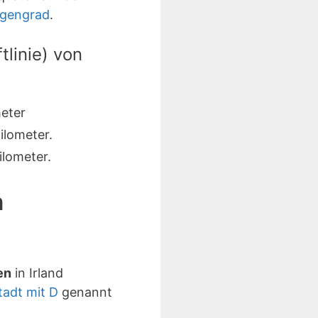
ngengrad
.
linie) von
eter
ilometer.
lometer.
m
en
in Irland
tadt mit D
genannt