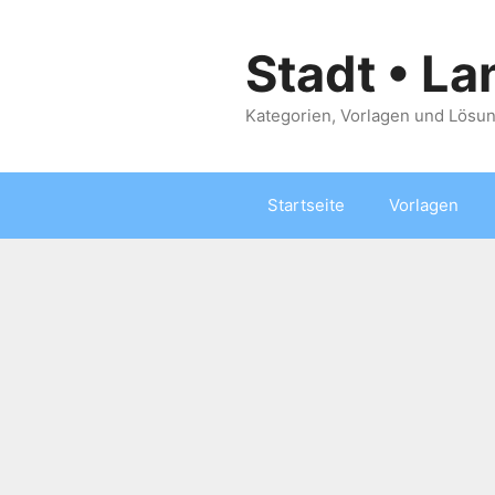
Zum
Inhalt
Stadt • La
springen
Kategorien, Vorlagen und Lösun
Startseite
Vorlagen