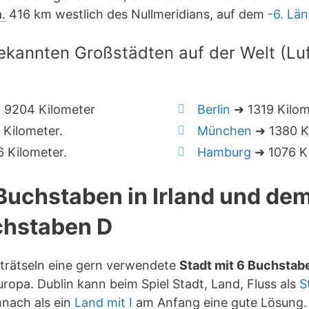
.
416 km westlich des Nullmeridians, auf dem
-6. Lä
ekannten Großstädten auf der Welt (Luft
 9204 Kilometer
Berlin
➜ 1319 Kilom
Kilometer.
München
➜ 1380 K
 Kilometer.
Hamburg
➜ 1076 Ki
 Buchstaben in Irland und de
hstaben D
rträtseln eine gern verwendete
Stadt mit 6 Buchstab
ropa. Dublin kann beim Spiel Stadt, Land, Fluss als
S
mnach als ein
Land mit I
am Anfang eine gute Lösung.