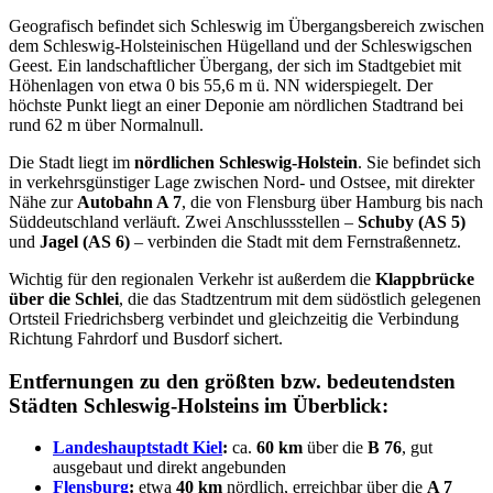
Geografisch befindet sich Schleswig im Übergangsbereich zwischen
dem Schleswig-Holsteinischen Hügelland und der Schleswigschen
Geest. Ein landschaftlicher Übergang, der sich im Stadtgebiet mit
Höhenlagen von etwa 0 bis 55,6 m ü. NN widerspiegelt. Der
höchste Punkt liegt an einer Deponie am nördlichen Stadtrand bei
rund 62 m über Normalnull.
Die Stadt liegt im
nördlichen Schleswig-Holstein
. Sie befindet sich
in verkehrsgünstiger Lage zwischen Nord- und Ostsee, mit direkter
Nähe zur
Autobahn A 7
, die von Flensburg über Hamburg bis nach
Süddeutschland verläuft. Zwei Anschlussstellen –
Schuby (AS 5)
und
Jagel (AS 6)
– verbinden die Stadt mit dem Fernstraßennetz.
Wichtig für den regionalen Verkehr ist außerdem die
Klappbrücke
über die Schlei
, die das Stadtzentrum mit dem südöstlich gelegenen
Ortsteil Friedrichsberg verbindet und gleichzeitig die Verbindung
Richtung Fahrdorf und Busdorf sichert.
Entfernungen zu den größten bzw. bedeutendsten
Städten Schleswig-Holsteins im Überblick:
Landeshauptstadt
Kiel
:
ca.
60 km
über die
B 76
, gut
ausgebaut und direkt angebunden
Flensburg
:
etwa
40 km
nördlich, erreichbar über die
A 7