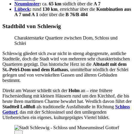
Neumünster
:
ca.
65 km
südlich über die
A 7
Lübeck
:
rund
130 km
, erreichbar über die
Kombination aus
A 7 und A 1
oder über die
B 76/B 404
Stadtbild von Schleswig
Charakterstarke Quartiere zwischen Dom, Schloss und
Schlei
Schleswig gliedert sich zwar nicht in streng abgegrenzte, amtliche
Stadtteile, doch die Stadt wird von mehreren sehr charakteristischen
Quartieren geprägt. Das historische Herz ist die
Altstadt mit dem
St.-Petri-Dom und dem Rathaus
, unmittelbar nördlich der Schlei
gelegen und von verwinkelten Gassen und älteren Gebäuden
bestimmt.
Direkt am Wasser schließt sich der
Holm
an – eine frühere
Fischersiedlung mit kleinen Häusern rund um den Kirchhof, die bis
heute ihren maritimen Charme bewahrt hat. Westlich davon führt der
Stadtteil Lollfuß
als traditionelle Ausfallstraße in Richtung
Schloss
Gottorf
, das mit der Schlossinsel und den umliegenden
Uferbereichen ein eigenes, kulturgeprägtes Viertel bildet.