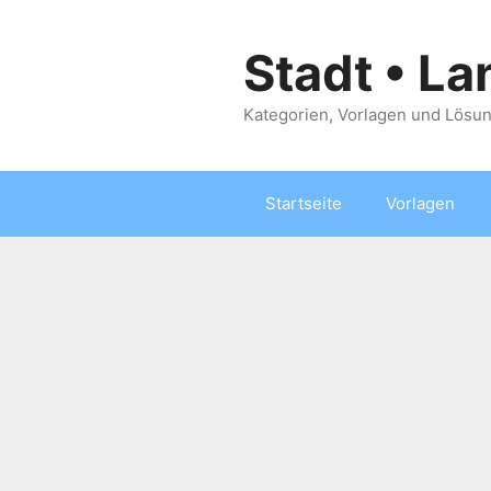
Zum
Inhalt
Stadt • La
springen
Kategorien, Vorlagen und Lösun
Startseite
Vorlagen