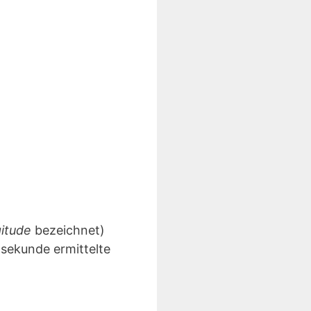
gitude
bezeichnet)
lsekunde ermittelte