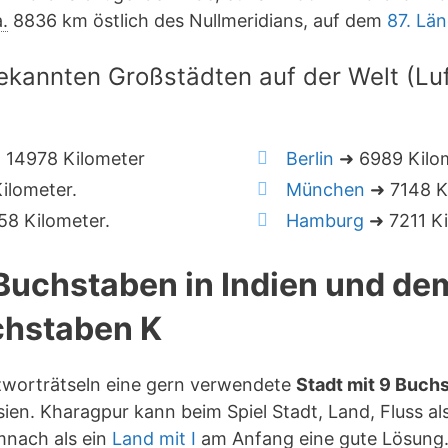
.
8836 km östlich des Nullmeridians, auf dem
87. Lä
ekannten Großstädten auf der Welt (Luft
 14978 Kilometer
Berlin
➜ 6989 Kilo
ilometer.
München
➜ 7148 K
8 Kilometer.
Hamburg
➜ 7211 Ki
 Buchstaben in Indien und de
hstaben K
uzworträtseln eine gern verwendete
Stadt mit 9 Buch
ien. Kharagpur kann beim Spiel Stadt, Land, Fluss al
mnach als ein
Land mit I
am Anfang eine gute Lösung