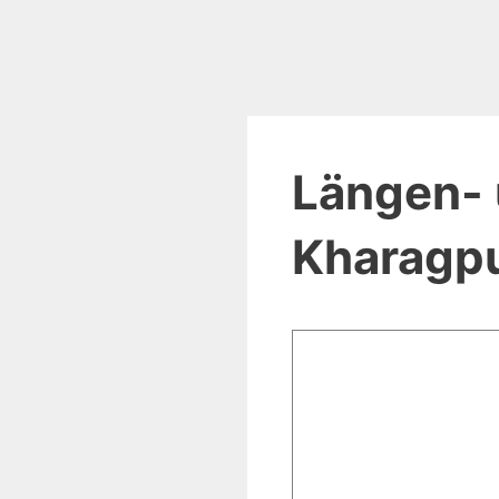
Längen- 
Kharagpu