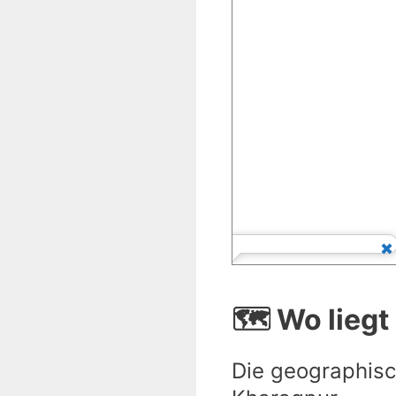
🗺️ Wo lieg
Die geographisc