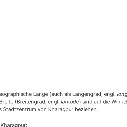
geographische Länge (auch als Längengrad,
engl.
lon
Breite (Breitengrad,
engl.
latitude
) sind auf die Winke
das Stadtzentrum von Kharagpur beziehen.
 Kharagpur: