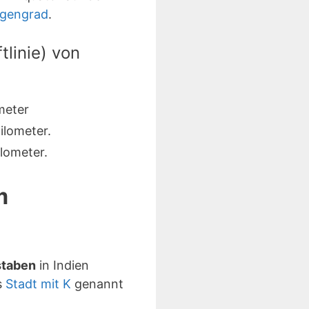
ngengrad
.
linie) von
meter
ilometer.
lometer.
m
staben
in Indien
s
Stadt mit K
genannt
.