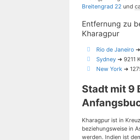
Breitengrad 22
und
ca
Entfernung zu b
Kharagpur
Rio de Janeiro
➜
Sydney
➜ 9211 K
New York
➜ 1275
Stadt mit 9
Anfangsbuc
Kharagpur ist in Kre
beziehungsweise in As
werden. Indien ist de