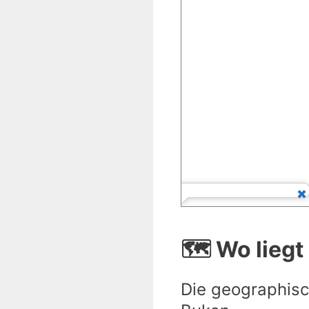
🗺️ Wo lieg
Die geographisc