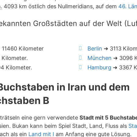
.
4093 km östlich des Nullmeridians, auf dem
46. Lä
ekannten Großstädten auf der Welt (Luft
 11460 Kilometer
Berlin
➜ 3113 Kilom
Kilometer.
München
➜ 3096 K
4 Kilometer.
Hamburg
➜ 3367 K
 Buchstaben in Iran und dem
hstaben B
rträtseln eine gern verwendete
Stadt mit 5 Buchstab
ien. Bukan kann beim Spiel Stadt, Land, Fluss als
Sta
ach als ein
Land mit I
am Anfang eine gute Lösung.