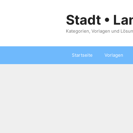
Zum
Inhalt
Stadt • La
springen
Kategorien, Vorlagen und Lösun
Startseite
Vorlagen