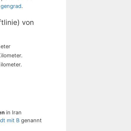
ngengrad
.
linie) von
eter
ilometer.
ilometer.
en
in Iran
dt mit B
genannt