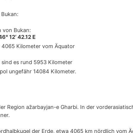
 Bukan:
n von Bukan:
46° 12‘ 42.12 E
ka 4065 Kilometer vom Äquator
 sind es rund 5953 Kilometer
pol ungefähr 14084 Kilometer.
der Region az̄arbayjan-e Gharbi. In der vorderasiatis
ner.
Nordhalbkugel der Erde, etwa 4065 km nördlich vom 