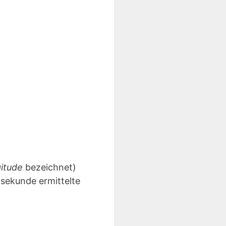
gitude
bezeichnet)
lsekunde ermittelte