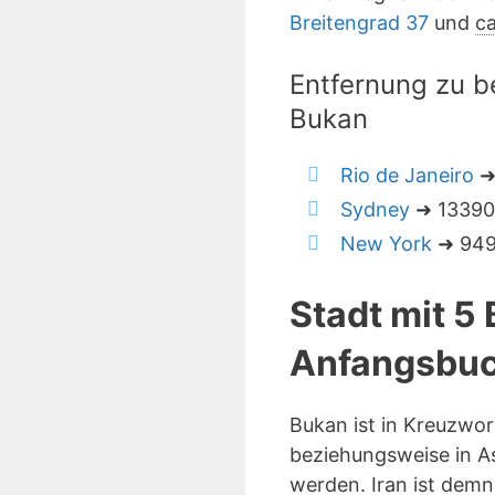
Breitengrad 37
und
ca
Entfernung zu b
Bukan
Rio de Janeiro
➜
Sydney
➜ 13390 
New York
➜ 949
Stadt mit 5
Anfangsbuc
Bukan ist in Kreuzwo
beziehungsweise in As
werden. Iran ist demn