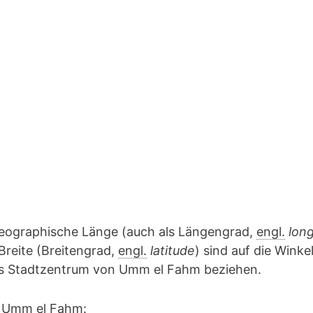
geographische Länge (auch als Längengrad,
engl.
lon
Breite (Breitengrad,
engl.
latitude
) sind auf die Winke
das Stadtzentrum von Umm el Fahm beziehen.
n Umm el Fahm: