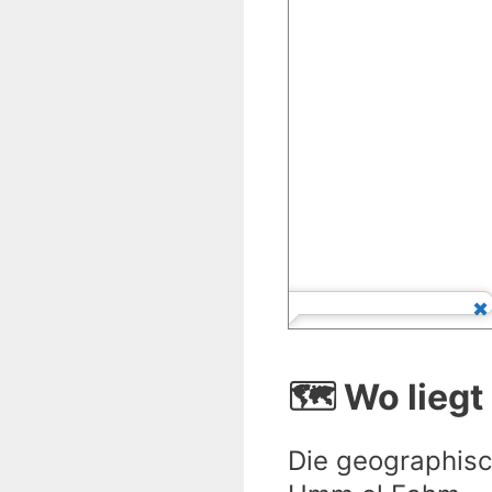
🗺️ Wo lieg
Die geographisc