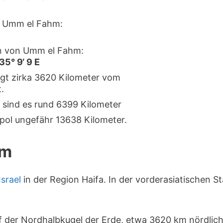
 Umm el Fahm:
n von Umm el Fahm:
35° 9‘ 9 E
gt zirka 3620 Kilometer vom
.
 sind es rund 6399 Kilometer
pol ungefähr 13638 Kilometer.
hm
Israel
in der Region Haifa. In der vorderasiatischen S
f der Nordhalbkugel der Erde, etwa 3620 km nördlic