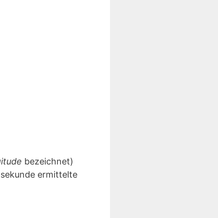
gitude
bezeichnet)
lsekunde ermittelte