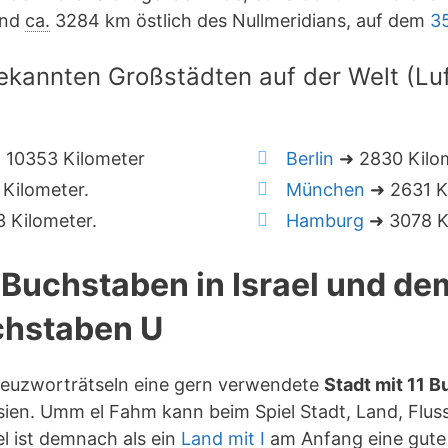
nd
ca.
3284 km östlich des Nullmeridians, auf dem
3
ekannten Großstädten auf der Welt (Lu
 10353 Kilometer
Berlin
➜ 2830 Kilo
Kilometer.
München
➜ 2631 K
 Kilometer.
Hamburg
➜ 3078 K
1 Buchstaben in Israel und de
hstaben U
reuzworträtseln eine gern verwendete
Stadt mit 11 
ien. Umm el Fahm kann beim Spiel Stadt, Land, Flus
l ist demnach als ein
Land mit I
am Anfang eine gute