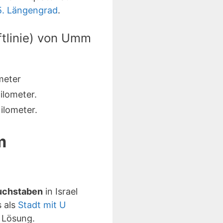
5. Längengrad
.
ftlinie) von Umm
meter
ilometer.
ilometer.
m
Buchstaben
in Israel
s als
Stadt mit U
 Lösung.