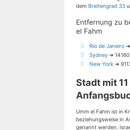
dem
Breitengrad 33
u
Entfernung zu b
el Fahm
Rio de Janeiro
➜
Sydney
➜ 14180 
New York
➜ 9113
Stadt mit 1
Anfangsbuc
Umm el Fahm ist in K
beziehungsweise in As
genannt werden. Israe