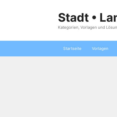
Zum
Inhalt
Stadt • La
springen
Kategorien, Vorlagen und Lösun
Startseite
Vorlagen