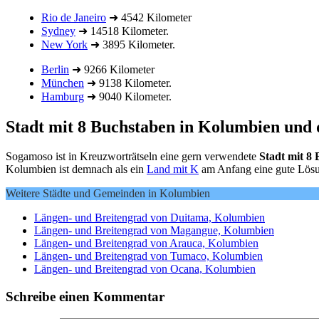
Rio de Janeiro
➜ 4542 Kilometer
Sydney
➜ 14518 Kilometer.
New York
➜ 3895 Kilometer.
Berlin
➜ 9266 Kilometer
München
➜ 9138 Kilometer.
Hamburg
➜ 9040 Kilometer.
Stadt mit 8 Buchstaben in Kolumbien und
Sogamoso ist in Kreuzworträtseln eine gern verwendete
Stadt mit 8
Kolumbien ist demnach als ein
Land mit K
am Anfang eine gute Lös
Weitere Städte und Gemeinden in Kolumbien
Längen- und Breitengrad von Duitama, Kolumbien
Längen- und Breitengrad von Magangue, Kolumbien
Längen- und Breitengrad von Arauca, Kolumbien
Längen- und Breitengrad von Tumaco, Kolumbien
Längen- und Breitengrad von Ocana, Kolumbien
Schreibe einen Kommentar