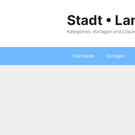
Zum
Inhalt
Stadt • La
springen
Kategorien, Vorlagen und Lösun
Startseite
Vorlagen