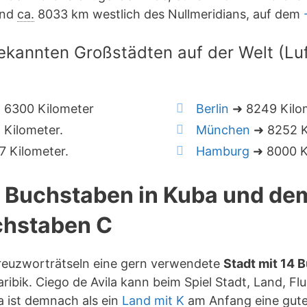
nd
ca.
8033 km westlich des Nullmeridians, auf dem
ekannten Großstädten auf der Welt (Luft
 6300 Kilometer
Berlin
➜ 8249 Kilo
Kilometer.
München
➜ 8252 K
 Kilometer.
Hamburg
➜ 8000 K
4 Buchstaben in Kuba und de
hstaben C
 Kreuzworträtseln eine gern verwendete
Stadt mit 14 
ibik. Ciego de Avila kann beim Spiel Stadt, Land, Flu
 ist demnach als ein
Land mit K
am Anfang eine gute