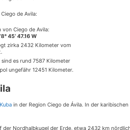
Ciego de Avila:
 von Ciego de Avila:
78° 45‘ 47.16 W
iegt zirka 2432 Kilometer vom
.
 sind es rund 7587 Kilometer
pol ungefähr 12451 Kilometer.
ila
Kuba
in der Region Ciego de Ávila. In der karibische
auf der Nordhalbkugel der Erde, etwa 2432 km nördli