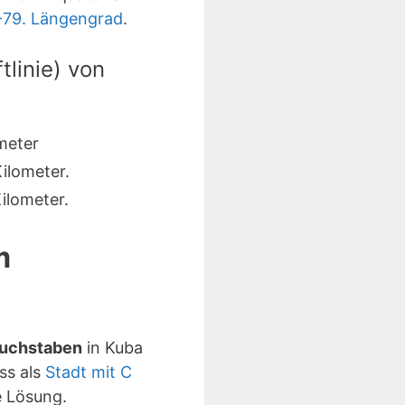
-79. Längengrad
.
linie) von
meter
ilometer.
ilometer.
m
Buchstaben
in Kuba
ss als
Stadt mit C
 Lösung.