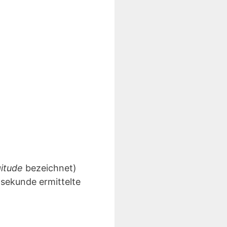
gitude
bezeichnet)
lsekunde ermittelte