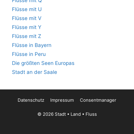
Flüsse mit Q
Flüsse mit U
Flüsse mit V
Flüsse mit Y
Flüsse mit Z
Flüsse in Bayern
Flüsse in Peru
Die größten Seen Europas
Stadt an der Saale
Datenschutz
Impressum
Consentmanager
© 2026 Stadt • Land • Fluss