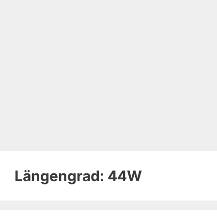
Längengrad:
44W