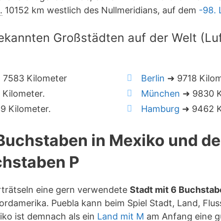
.
10152 km westlich des Nullmeridians, auf dem
-98.
ekannten Großstädten auf der Welt (Luft
 7583 Kilometer
Berlin
➜ 9718 Kilo
Kilometer.
München
➜ 9830 K
 Kilometer.
Hamburg
➜ 9462 K
 Buchstaben in Mexiko und d
hstaben P
rträtseln eine gern verwendete
Stadt mit 6 Buchsta
rdamerika. Puebla kann beim Spiel Stadt, Land, Flus
ko ist demnach als ein
Land mit M
am Anfang eine g