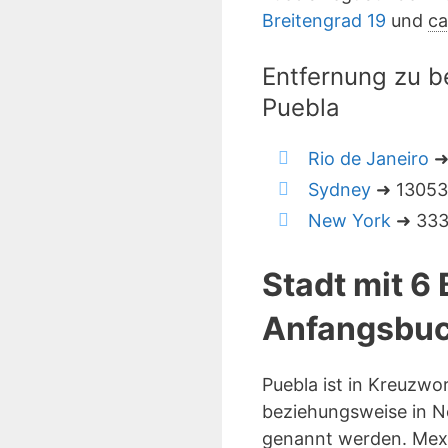
Breitengrad 19
und
ca
Entfernung zu b
Puebla
Rio de Janeiro
➜
Sydney
➜ 13053 
New York
➜ 3339
Stadt mit 6
Anfangsbuc
Puebla ist in Kreuzwo
beziehungsweise in No
genannt werden. Mexi