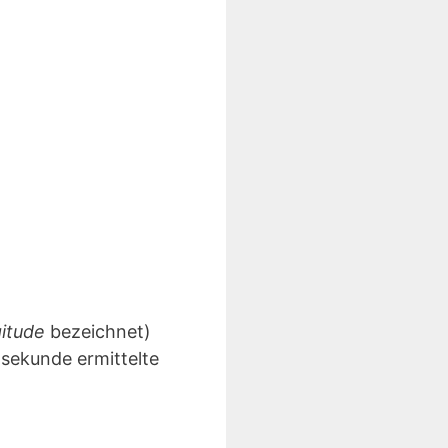
gitude
bezeichnet)
lsekunde ermittelte