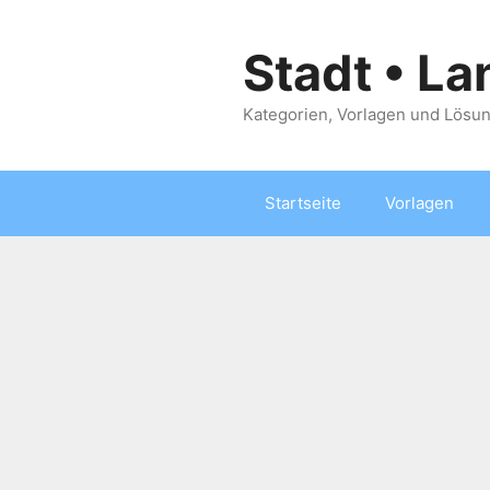
Zum
Inhalt
Stadt • La
springen
Kategorien, Vorlagen und Lösun
Startseite
Vorlagen