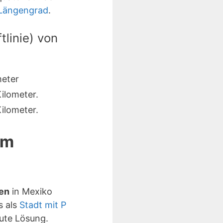
 Längengrad
.
linie) von
meter
ilometer.
ilometer.
em
ben
in Mexiko
s als
Stadt mit P
ute Lösung.