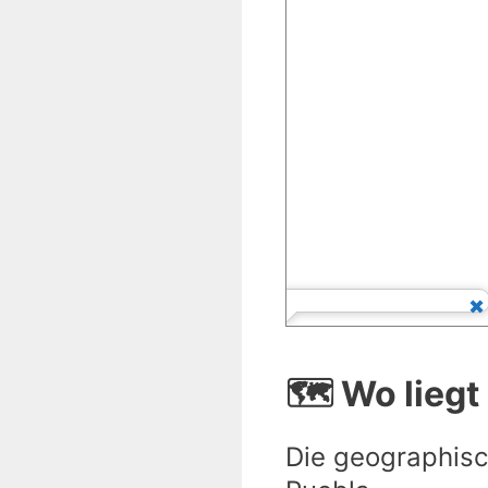
🗺️ Wo lieg
Die geographisc