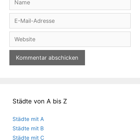
E-
Mail-
Adresse
Website
Städte von A bis Z
Städte mit A
Städte mit B
Städte mit C