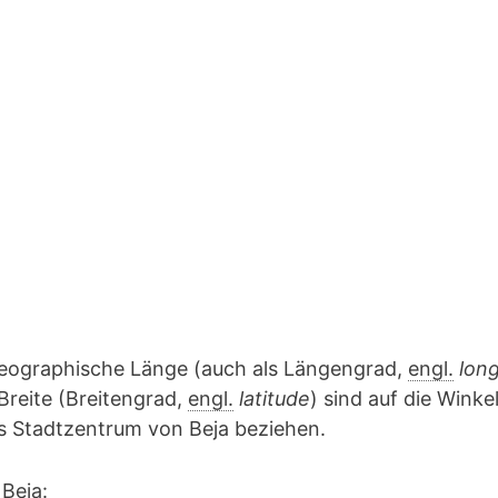
geographische Länge (auch als Längengrad,
engl.
lon
Breite (Breitengrad,
engl.
latitude
) sind auf die Winke
as Stadtzentrum von Beja beziehen.
Beja: