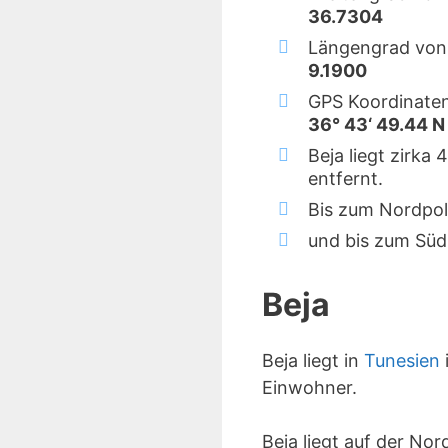
36.7304
Längengrad von 
9.1900
GPS Koordinaten
36° 43‘ 49.44 N 
Beja liegt zirka
entfernt.
Bis zum Nordpol
und bis zum Süd
Beja
Beja liegt in
Tunesien
Einwohner.
Beja liegt auf der No