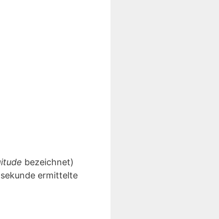
gitude
bezeichnet)
lsekunde ermittelte