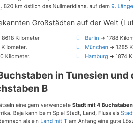
.
820 km östlich des Nullmeridians, auf dem
9. Läng
ekannten Großstädten auf der Welt (Luft
 8618 Kilometer
Berlin
➜ 1788 Kilo
Kilometer.
München
➜ 1285 K
 Kilometer.
Hamburg
➜ 1874 Ki
 Buchstaben in Tunesien und
hstaben B
rätseln eine gern verwendete
Stadt mit 4 Buchstaben
rika. Beja kann beim Spiel Stadt, Land, Fluss als
Stad
 demnach als ein
Land mit T
am Anfang eine gute Lös