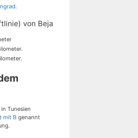
engrad
.
linie) von Beja
meter
ilometer.
lometer.
 dem
in Tunesien
t mit B
genannt
ung.