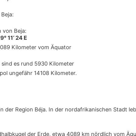
Beja:
 von Beja:
9° 11‘ 24 E
 4089 Kilometer vom Äquator
 sind es rund 5930 Kilometer
pol ungefähr 14108 Kilometer.
in der Region Béja. In der nordafrikanischen Stadt l
rdhalbkugel der Erde, etwa 4089 km nördlich vom Äq