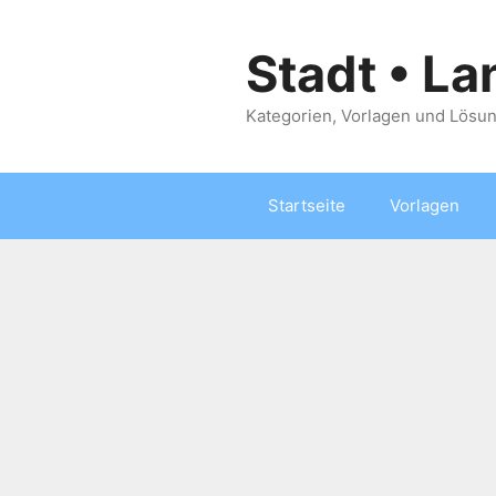
Zum
Inhalt
Stadt • La
springen
Kategorien, Vorlagen und Lösun
Startseite
Vorlagen