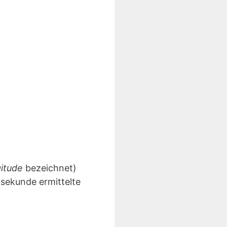
gitude
bezeichnet)
lsekunde ermittelte