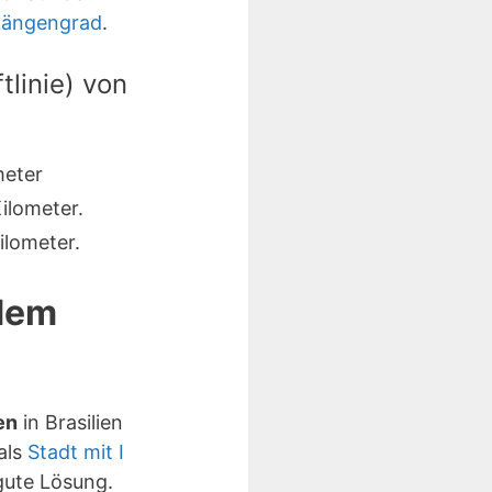
Längengrad
.
linie) von
meter
ilometer.
lometer.
 dem
en
in Brasilien
als
Stadt mit I
ute Lösung.