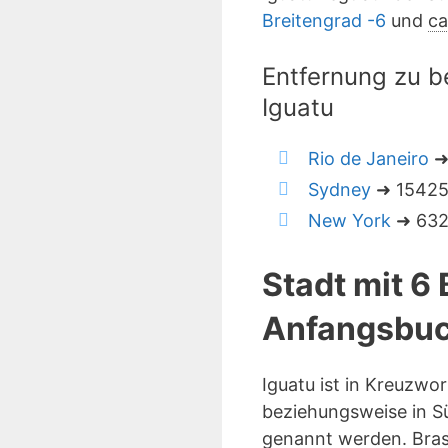
Breitengrad -6
und
ca
Entfernung zu b
Iguatu
Rio de Janeiro
➜
Sydney
➜ 15425 
New York
➜ 6321
Stadt mit 6
Anfangsbuc
Iguatu ist in Kreuzwo
beziehungsweise in Sü
genannt werden. Brasi