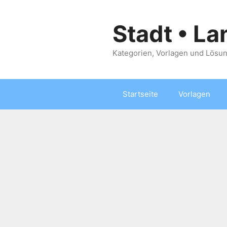
Zum
Inhalt
Stadt • La
springen
Kategorien, Vorlagen und Lösun
Startseite
Vorlagen