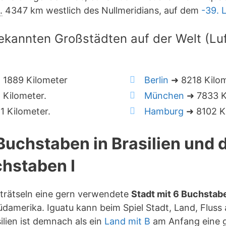
.
4347 km westlich des Nullmeridians, auf dem
-39. 
ekannten Großstädten auf der Welt (Luft
 1889 Kilometer
Berlin
➜ 8218 Kilo
Kilometer.
München
➜ 7833 K
 Kilometer.
Hamburg
➜ 8102 Ki
 Buchstaben in Brasilien und
hstaben I
rträtseln eine gern verwendete
Stadt mit 6 Buchstab
damerika. Iguatu kann beim Spiel Stadt, Land, Fluss 
lien ist demnach als ein
Land mit B
am Anfang eine g