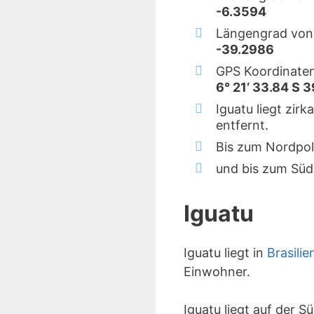
-6.3594
Längengrad von 
-39.2986
GPS Koordinaten
6° 21‘ 33.84 S 
Iguatu liegt zir
entfernt.
Bis zum Nordpol
und bis zum Süd
Iguatu
Iguatu liegt in
Brasilie
Einwohner.
Iguatu liegt auf der 