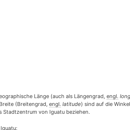
geographische Länge (auch als Längengrad,
engl.
lon
Breite (Breitengrad,
engl.
latitude
) sind auf die Winke
as Stadtzentrum von Iguatu beziehen.
Iguatu: