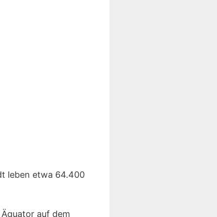
dt leben etwa 64.400
m Äquator auf dem