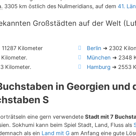
a.
3305 km östlich des Nullmeridians, auf dem
41. Lä
ekannten Großstädten auf der Welt (Luft
11287 Kilometer
Berlin
➜ 2302 Kilo
Kilometer.
München
➜ 2348 K
 Kilometer.
Hamburg
➜ 2553 K
 Buchstaben in Georgien und
hstaben S
worträtseln eine gern verwendete
Stadt mit 7 Buchst
ien. Sokhumi kann beim Spiel Stadt, Land, Fluss als
 demnach als ein
Land mit G
am Anfang eine gute Lös