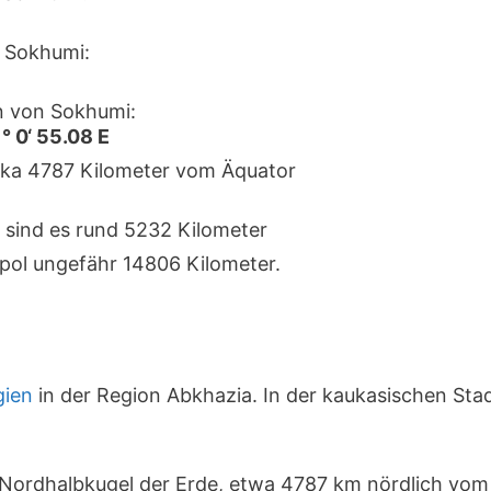
 Sokhumi:
n von Sokhumi:
1° 0‘ 55.08 E
irka 4787 Kilometer vom Äquator
 sind es rund 5232 Kilometer
pol ungefähr 14806 Kilometer.
gien
in der Region Abkhazia. In der kaukasischen Sta
r Nordhalbkugel der Erde, etwa 4787 km nördlich vo