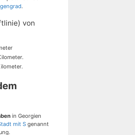
ngengrad
.
linie) von
meter
ilometer.
ilometer.
 dem
aben
in Georgien
Stadt mit S
genannt
ung.