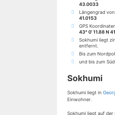
43.0033
Längengrad von
41.0153
GPS Koordinate
43° 0‘ 11.88 N 4
Sokhumi liegt z
entfernt.
Bis zum Nordpol
und bis zum Süd
Sokhumi
Sokhumi liegt in
Geor
Einwohner.
Sokhumi liegt auf de