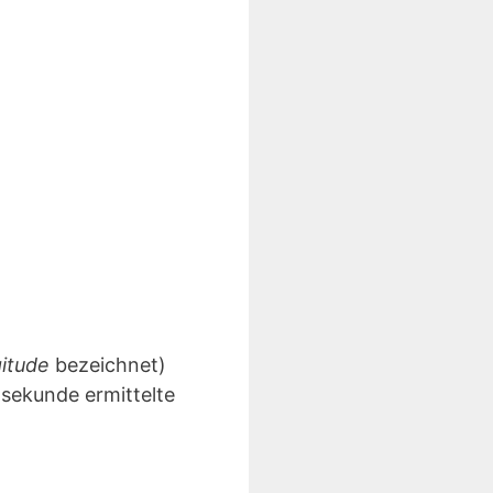
gitude
bezeichnet)
lsekunde ermittelte