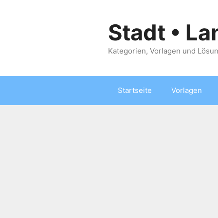
Zum
Inhalt
Stadt • La
springen
Kategorien, Vorlagen und Lösun
Startseite
Vorlagen