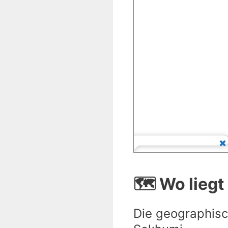
🗺️ Wo lieg
Die geographisc