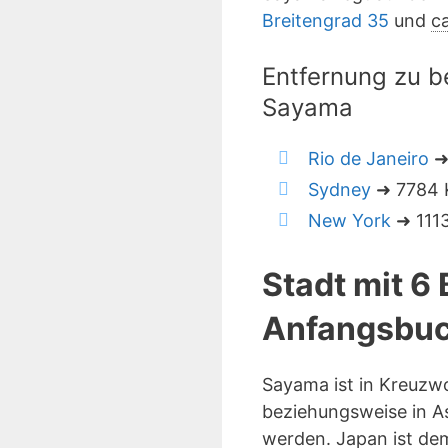
Breitengrad 35
und
ca
Entfernung zu b
Sayama
Rio de Janeiro
➜ 
Sydney
➜ 7784 K
New York
➜ 1113
Stadt mit 6
Anfangsbuc
Sayama ist in Kreuzw
beziehungsweise in As
werden. Japan ist de