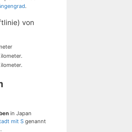
Längengrad
.
linie) von
meter
ilometer.
ilometer.
m
aben
in Japan
tadt mit S
genannt
.