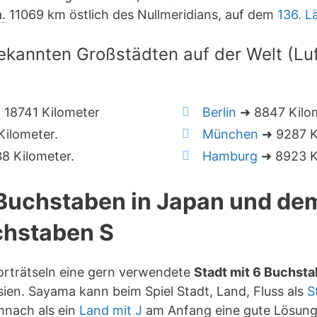
.
11069 km östlich des Nullmeridians, auf dem
136. 
ekannten Großstädten auf der Welt (Luft
18741 Kilometer
Berlin
➜ 8847 Kilo
ilometer.
München
➜ 9287 K
8 Kilometer.
Hamburg
➜ 8923 K
 Buchstaben in Japan und de
hstaben S
orträtseln eine gern verwendete
Stadt mit 6 Buchst
ien. Sayama kann beim Spiel Stadt, Land, Fluss als
S
mnach als ein
Land mit J
am Anfang eine gute Lösung