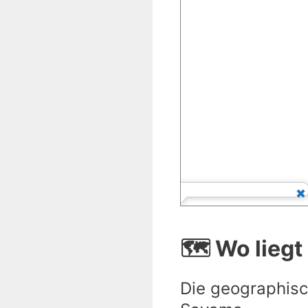
🗺️ Wo lieg
Die geographisc