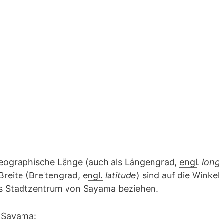
geographische Länge (auch als Längengrad,
engl.
lon
Breite (Breitengrad,
engl.
latitude
) sind auf die Winke
das Stadtzentrum von Sayama beziehen.
 Sayama: