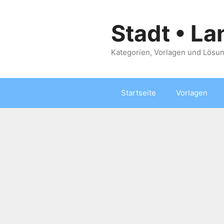
Zum
Inhalt
Stadt • La
springen
Kategorien, Vorlagen und Lösun
Startseite
Vorlagen