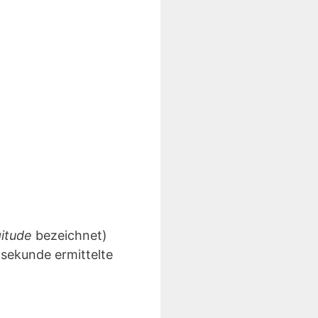
gitude
bezeichnet)
lsekunde ermittelte