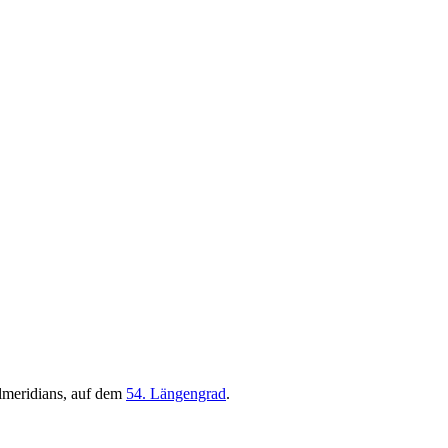
lmeridians, auf dem
54. Längengrad
.