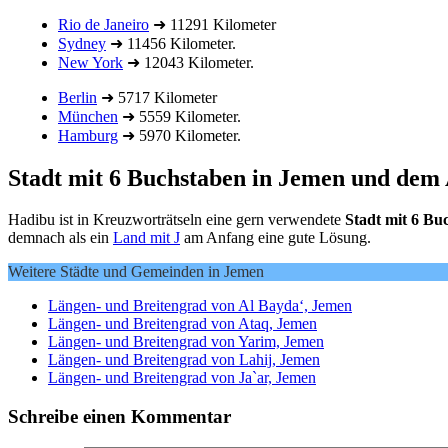
Rio de Janeiro
➜ 11291 Kilometer
Sydney
➜ 11456 Kilometer.
New York
➜ 12043 Kilometer.
Berlin
➜ 5717 Kilometer
München
➜ 5559 Kilometer.
Hamburg
➜ 5970 Kilometer.
Stadt mit 6 Buchstaben in Jemen und dem
Hadibu ist in Kreuzworträtseln eine gern verwendete
Stadt mit 6 Bu
demnach als ein
Land mit J
am Anfang eine gute Lösung.
Weitere Städte und Gemeinden in Jemen
Längen- und Breitengrad von Al Bayda‘, Jemen
Längen- und Breitengrad von Ataq, Jemen
Längen- und Breitengrad von Yarim, Jemen
Längen- und Breitengrad von Lahij, Jemen
Längen- und Breitengrad von Ja`ar, Jemen
Schreibe einen Kommentar