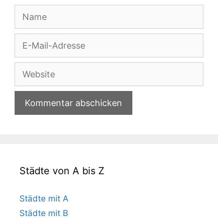
Name
E-
Mail-
Adresse
Website
Städte von A bis Z
Städte mit A
Städte mit B