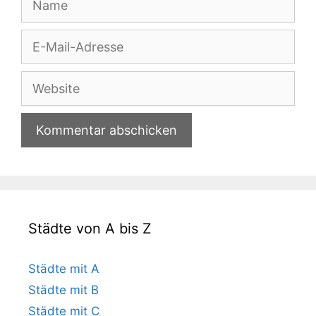
E-
Mail-
Adresse
Website
Städte von A bis Z
Städte mit A
Städte mit B
Städte mit C