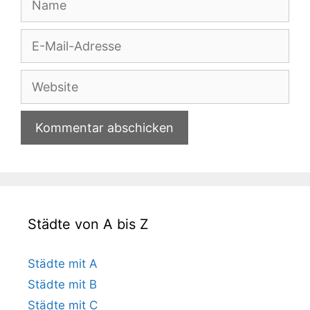
E-
Mail-
Adresse
Website
Städte von A bis Z
Städte mit A
Städte mit B
Städte mit C