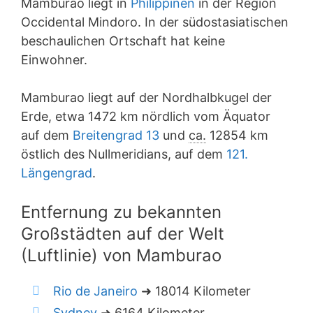
Mamburao liegt in
Philippinen
in der Region
Occidental Mindoro. In der südostasiatischen
beschaulichen Ortschaft hat keine
Einwohner.
Mamburao liegt auf der Nordhalbkugel der
Erde, etwa 1472 km nördlich vom Äquator
auf dem
Breitengrad 13
und
ca.
12854 km
östlich des Nullmeridians, auf dem
121.
Längengrad
.
Entfernung zu bekannten
Großstädten auf der Welt
(Luftlinie) von Mamburao
Rio de Janeiro
➜ 18014 Kilometer
Sydney
➜ 6164 Kilometer.