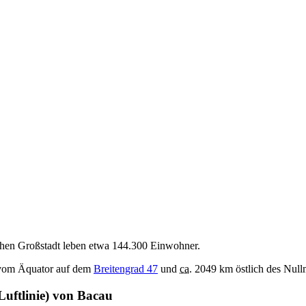
chen Großstadt leben etwa 144.300 Einwohner.
h vom Äquator auf dem
Breitengrad 47
und
ca.
2049 km östlich des Null
Luftlinie) von Bacau