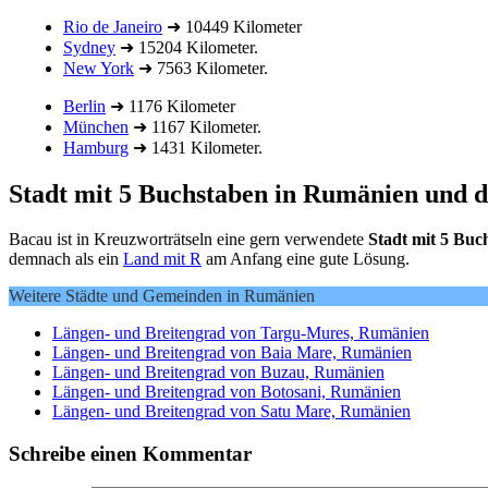
Rio de Janeiro
➜ 10449 Kilometer
Sydney
➜ 15204 Kilometer.
New York
➜ 7563 Kilometer.
Berlin
➜ 1176 Kilometer
München
➜ 1167 Kilometer.
Hamburg
➜ 1431 Kilometer.
Stadt mit 5 Buchstaben in Rumänien und 
Bacau ist in Kreuzworträtseln eine gern verwendete
Stadt mit 5 Buc
demnach als ein
Land mit R
am Anfang eine gute Lösung.
Weitere Städte und Gemeinden in Rumänien
Längen- und Breitengrad von Targu-Mures, Rumänien
Längen- und Breitengrad von Baia Mare, Rumänien
Längen- und Breitengrad von Buzau, Rumänien
Längen- und Breitengrad von Botosani, Rumänien
Längen- und Breitengrad von Satu Mare, Rumänien
Schreibe einen Kommentar