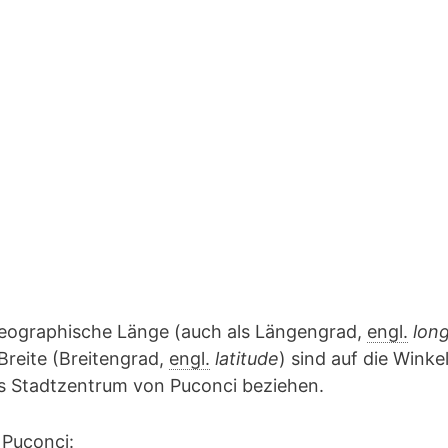
geographische Länge (auch als Längengrad,
engl.
lon
Breite (Breitengrad,
engl.
latitude
) sind auf die Winke
as Stadtzentrum von Puconci beziehen.
 Puconci: