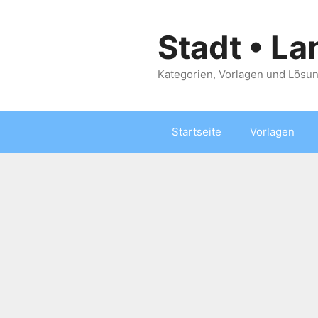
Zum
Inhalt
Stadt • La
springen
Kategorien, Vorlagen und Lösun
Startseite
Vorlagen