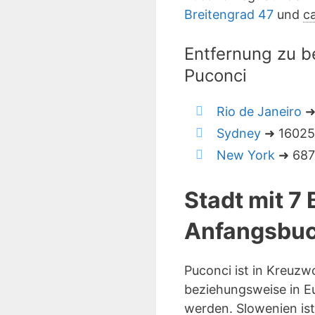
Breitengrad 47
und
ca
Entfernung zu b
Puconci
Rio de Janeiro
➜
Sydney
➜ 16025 
New York
➜ 6870
Stadt mit 7
Anfangsbuc
Puconci ist in Kreuzw
beziehungsweise in Eu
werden. Slowenien is