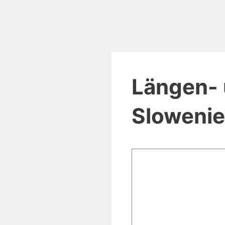
Längen- 
Sloweni