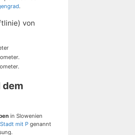
gengrad
.
linie) von
eter
lometer.
ometer.
d dem
aben
in Slowenien
Stadt mit P
genannt
sung.