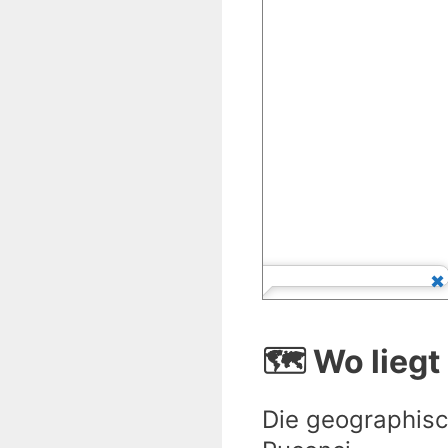
🗺️ Wo lieg
Die geographisc