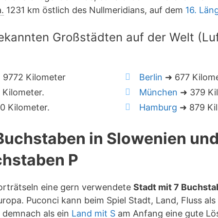
.
1231 km östlich des Nullmeridians, auf dem
16. Län
ekannten Großstädten auf der Welt (Luft
 9772 Kilometer
Berlin
➜ 677 Kilom
Kilometer.
München
➜ 379 Ki
 Kilometer.
Hamburg
➜ 879 Kil
 Buchstaben in Slowenien un
hstaben P
orträtseln eine gern verwendete
Stadt mit 7 Buchst
ropa. Puconci kann beim Spiel Stadt, Land, Fluss als
t demnach als ein
Land mit S
am Anfang eine gute Lö