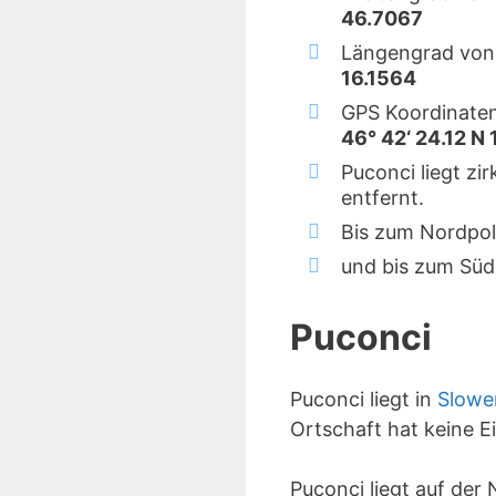
46.7067
Längengrad von
16.1564
GPS Koordinaten
46° 42‘ 24.12 N 
Puconci liegt zi
entfernt.
Bis zum Nordpol
und bis zum Süd
Puconci
Puconci liegt in
Slowe
Ortschaft hat keine 
Puconci liegt auf de