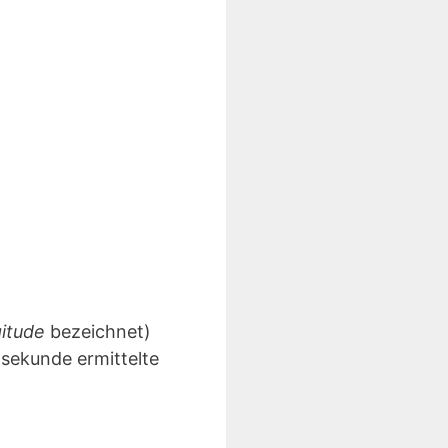
gitude
bezeichnet)
lsekunde ermittelte