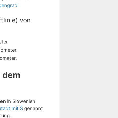
ngengrad
.
linie) von
eter
lometer.
ometer.
d dem
ben
in Slowenien
Stadt mit S
genannt
sung.