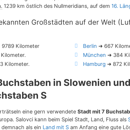
.
1239 km östlich des Nullmeridians, auf dem
16. Lä
ekannten Großstädten auf der Welt (Luft
 9789 Kilometer
Berlin
➜ 667 Kilom
Kilometer.
München
➜ 384 Ki
 Kilometer.
Hamburg
➜ 872 Kil
 Buchstaben in Slowenien un
hstaben S
orträtseln eine gern verwendete
Stadt mit 7 Buchsta
ropa. Salovci kann beim Spiel Stadt, Land, Fluss als
t demnach als ein
Land mit S
am Anfang eine gute Lö