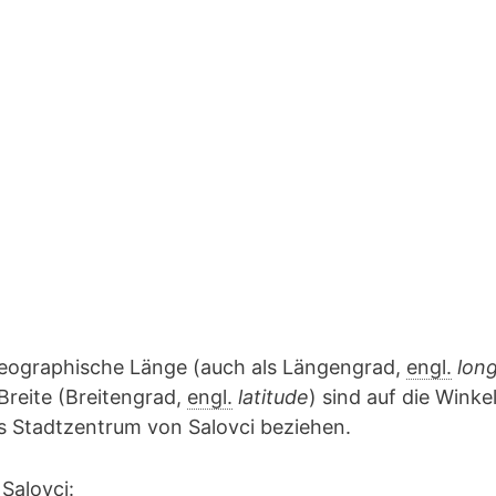
geographische Länge (auch als Längengrad,
engl.
lon
Breite (Breitengrad,
engl.
latitude
) sind auf die Winke
as Stadtzentrum von Salovci beziehen.
Salovci: