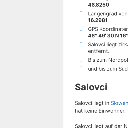
46.8250
Längengrad von 
16.2981
GPS Koordinaten
46° 49‘ 30 N 16°
Salovci liegt zi
entfernt.
Bis zum Nordpol
und bis zum Süd
Salovci
Salovci liegt in
Slowen
hat keine Einwohner.
Salovci liegt auf der