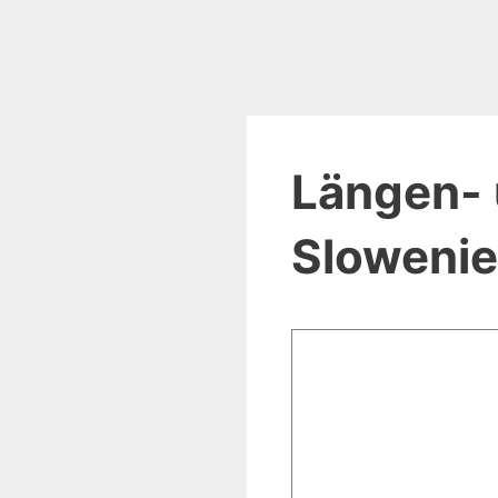
Längen- 
Sloweni