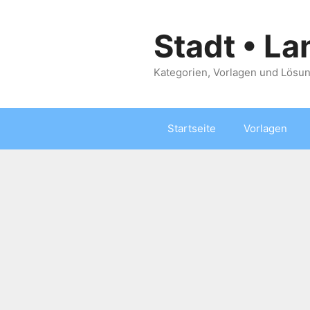
Zum
Inhalt
Stadt • La
springen
Kategorien, Vorlagen und Lösun
Startseite
Vorlagen