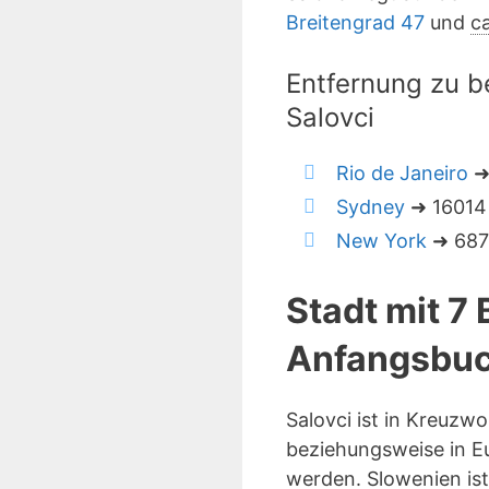
Breitengrad 47
und
ca
Entfernung zu b
Salovci
Rio de Janeiro
➜
Sydney
➜ 16014 
New York
➜ 6873
Stadt mit 7
Anfangsbuc
Salovci ist in Kreuzw
beziehungsweise in Eu
werden. Slowenien is