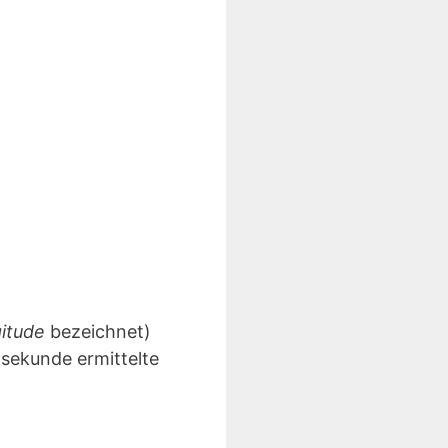
gitude
bezeichnet)
lsekunde ermittelte