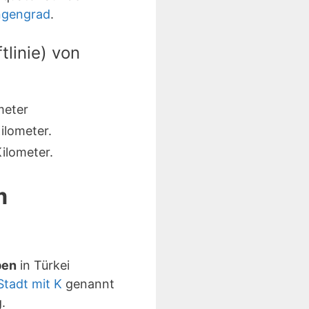
ngengrad
.
linie) von
meter
ilometer.
ilometer.
m
ben
in Türkei
Stadt mit K
genannt
.