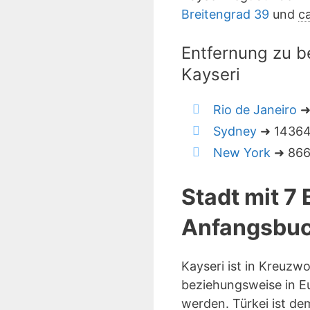
Breitengrad 39
und
ca
Entfernung zu b
Kayseri
Rio de Janeiro
➜
Sydney
➜ 14364 
New York
➜ 8660
Stadt mit 7
Anfangsbuc
Kayseri ist in Kreuzw
beziehungsweise in Eu
werden. Türkei ist de