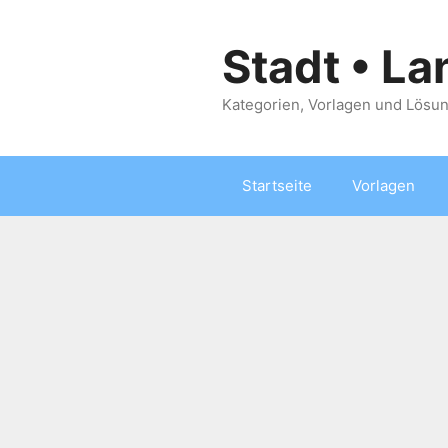
Zum
Inhalt
Stadt • La
springen
Kategorien, Vorlagen und Lösun
Startseite
Vorlagen