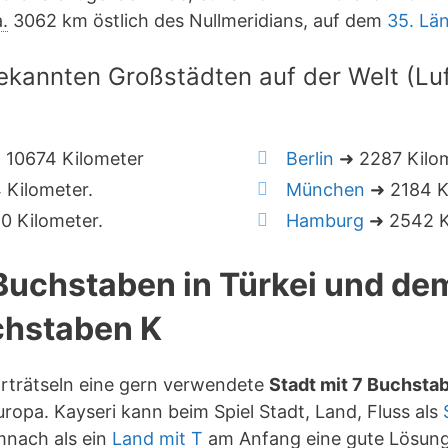
.
3062 km östlich des Nullmeridians, auf dem
35. Lä
ekannten Großstädten auf der Welt (Luft
 10674 Kilometer
Berlin
➜ 2287 Kilo
Kilometer.
München
➜ 2184 K
 Kilometer.
Hamburg
➜ 2542 K
 Buchstaben in Türkei und de
hstaben K
orträtseln eine gern verwendete
Stadt mit 7 Buchsta
ropa. Kayseri kann beim Spiel Stadt, Land, Fluss als
mnach als ein
Land mit T
am Anfang eine gute Lösung