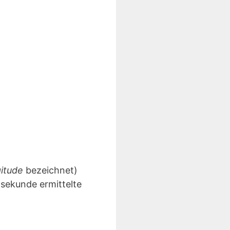
gitude
bezeichnet)
lsekunde ermittelte