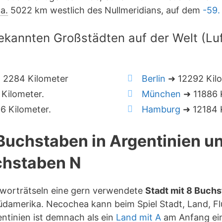
a.
5022 km westlich des Nullmeridians, auf dem
-59.
ekannten Großstädten auf der Welt (Luft
 2284 Kilometer
Berlin
➜ 12292 Kil
Kilometer.
München
➜ 11886 K
 Kilometer.
Hamburg
➜ 12184 K
 Buchstaben in Argentinien 
hstaben N
zworträtseln eine gern verwendete
Stadt mit 8 Buch
üdamerika. Necochea kann beim Spiel Stadt, Land, Fl
ntinien ist demnach als ein
Land mit A
am Anfang ein