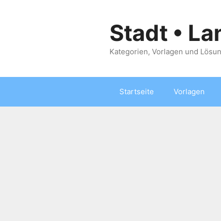
Zum
Inhalt
Stadt • La
springen
Kategorien, Vorlagen und Lösun
Startseite
Vorlagen