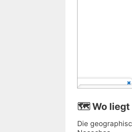
🗺️ Wo lieg
Die geographisc