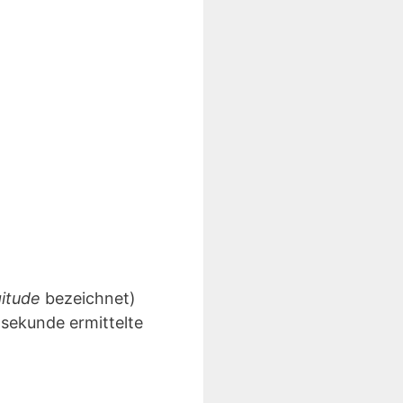
gitude
bezeichnet)
lsekunde ermittelte