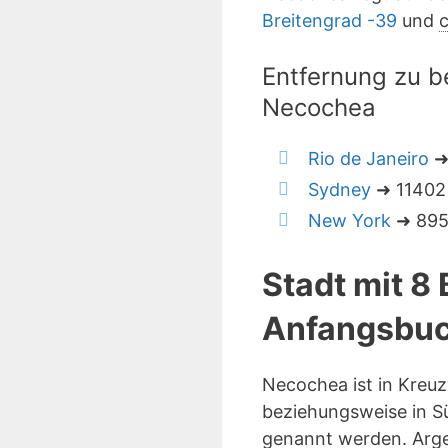
Breitengrad -39
und
c
Entfernung zu b
Necochea
Rio de Janeiro
➜
Sydney
➜ 11402 
New York
➜ 8956
Stadt mit 8
Anfangsbuc
Necochea ist in Kreu
beziehungsweise in S
genannt werden. Arge