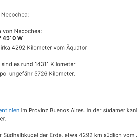
 Necochea:
n von Necochea:
° 45‘ 0 W
zirka 4292 Kilometer vom Äquator
 sind es rund 14311 Kilometer
pol ungefähr 5726 Kilometer.
entinien
im Provinz Buenos Aires. In der südamerikan
er.
er Südhalbkugel der Erde, etwa 4292 km südlich vom