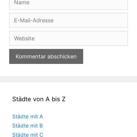
E-
Mail-
Adresse
Website
Städte von A bis Z
Städte mit A
Städte mit B
Städte mit C