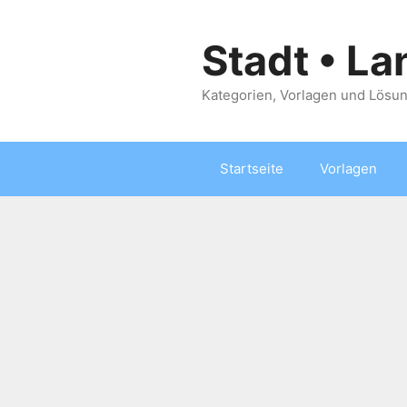
Zum
Inhalt
Stadt • La
springen
Kategorien, Vorlagen und Lösun
Startseite
Vorlagen