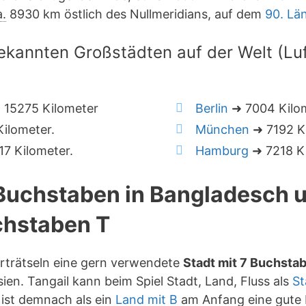
a.
8930 km östlich des Nullmeridians, auf dem
90. Lä
ekannten Großstädten auf der Welt (Luft
 15275 Kilometer
Berlin
➜ 7004 Kilo
ilometer.
München
➜ 7192 Ki
7 Kilometer.
Hamburg
➜ 7218 Ki
 Buchstaben in Bangladesch
hstaben T
orträtseln eine gern verwendete
Stadt mit 7 Buchsta
ien. Tangail kann beim Spiel Stadt, Land, Fluss als
St
ist demnach als ein
Land mit B
am Anfang eine gute 