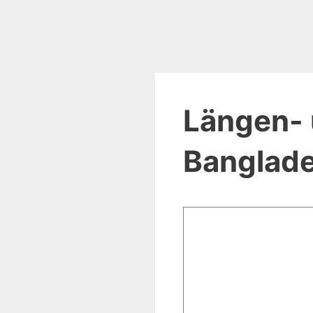
Längen- 
Banglad