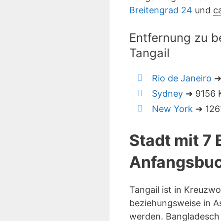
Breitengrad 24
und
c
Entfernung zu b
Tangail
Rio de Janeiro
➜
Sydney
➜ 9156 K
New York
➜ 1261
Stadt mit 7
Anfangsbuc
Tangail ist in Kreuzw
beziehungsweise in As
werden. Bangladesch 