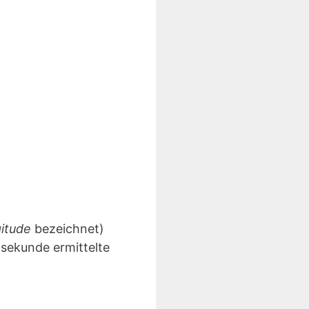
gitude
bezeichnet)
lsekunde ermittelte