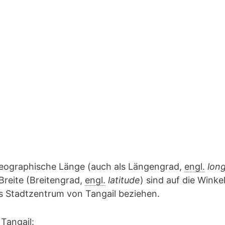
geographische Länge (auch als Längengrad,
engl.
lon
Breite (Breitengrad,
engl.
latitude
) sind auf die Winke
as Stadtzentrum von Tangail beziehen.
Tangail: