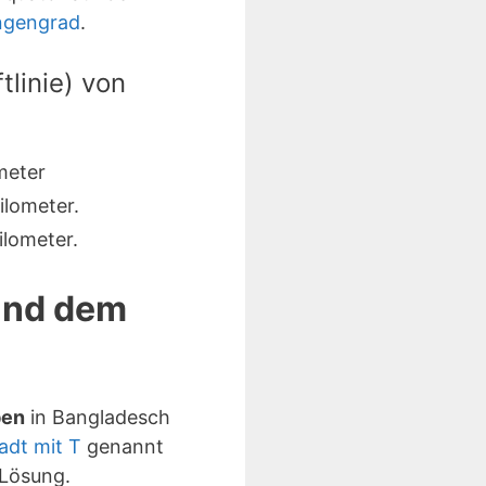
ngengrad
.
linie) von
meter
lometer.
lometer.
 und dem
ben
in Bangladesch
adt mit T
genannt
Lösung.