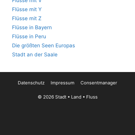
Flüsse mit V
Flüsse mit Y
Flüsse mit Z
Flüsse in Bayern
Flüsse in Peru
Die größten Seen Europas
Stadt an der Saale
Datenschutz
Impressum
Consentmanager
© 2026 Stadt • Land • Fluss