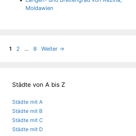
Moldawien
Seite
Seite
Seite
1
2
…
8
Weiter
→
Städte von A bis Z
Städte mit A
Städte mit B
Städte mit C
Städte mit D