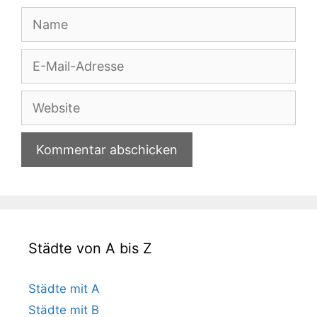
Name
E-
Mail-
Adresse
Website
Städte von A bis Z
Städte mit A
Städte mit B