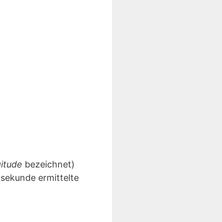
gitude
bezeichnet)
lsekunde ermittelte