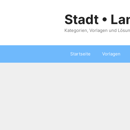
Zum
Inhalt
Stadt • La
springen
Kategorien, Vorlagen und Lösun
Startseite
Vorlagen