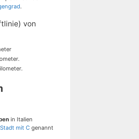
gengrad
.
linie) von
eter
ometer.
lometer.
m
aben
in Italien
Stadt mit C
genannt