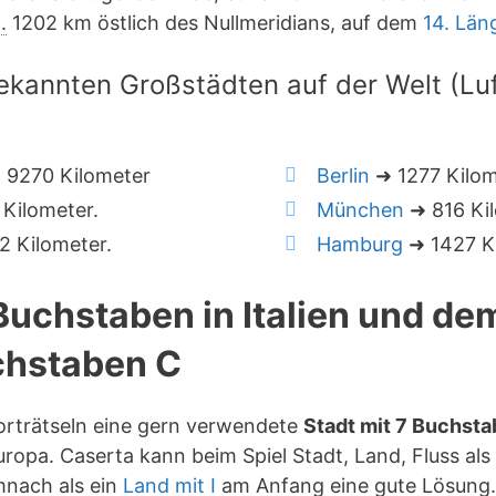
.
1202 km östlich des Nullmeridians, auf dem
14. Län
ekannten Großstädten auf der Welt (Luft
 9270 Kilometer
Berlin
➜ 1277 Kilom
Kilometer.
München
➜ 816 Kil
 Kilometer.
Hamburg
➜ 1427 Ki
 Buchstaben in Italien und de
hstaben C
orträtseln eine gern verwendete
Stadt mit 7 Buchst
ropa. Caserta kann beim Spiel Stadt, Land, Fluss als
emnach als ein
Land mit I
am Anfang eine gute Lösung.