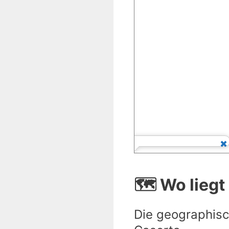
🗺️ Wo lieg
Die geographisc