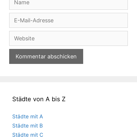
E-
Mail-
Adresse
Website
Städte von A bis Z
Städte mit A
Städte mit B
Städte mit C