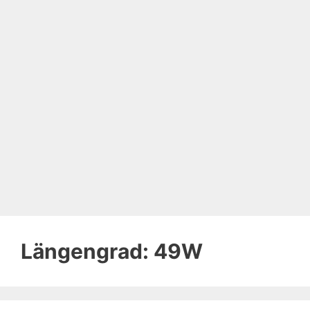
Längengrad:
49W