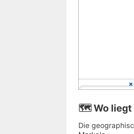
🗺️ Wo lieg
Die geographisc