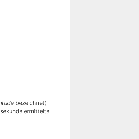
gitude
bezeichnet)
lsekunde ermittelte