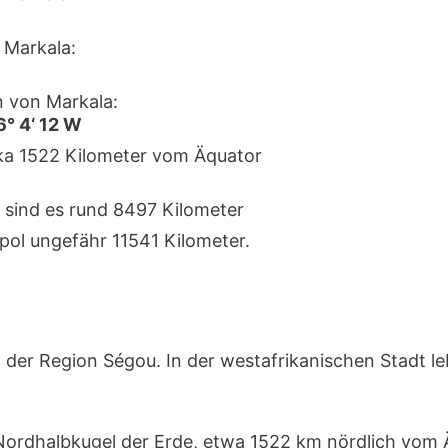
 Markala:
 von Markala:
6° 4‘ 12 W
rka 1522 Kilometer vom Äquator
 sind es rund 8497 Kilometer
pol ungefähr 11541 Kilometer.
 der Region Ségou. In der westafrikanischen Stadt l
r Nordhalbkugel der Erde, etwa 1522 km nördlich vom