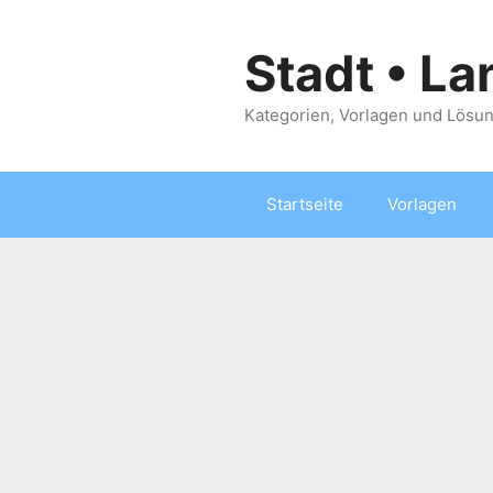
Zum
Inhalt
Stadt • La
springen
Kategorien, Vorlagen und Lösun
Startseite
Vorlagen