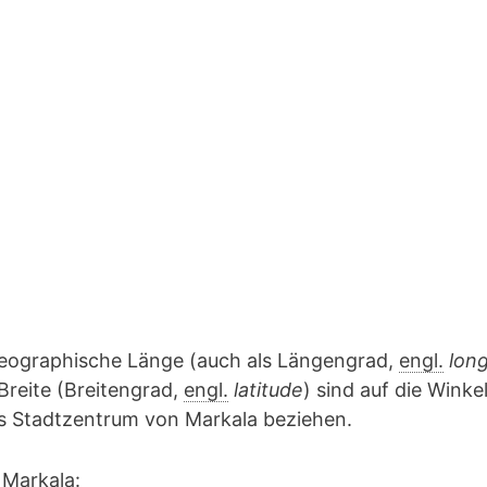
geographische Länge (auch als Längengrad,
engl.
lon
Breite (Breitengrad,
engl.
latitude
) sind auf die Winke
as Stadtzentrum von Markala beziehen.
 Markala: