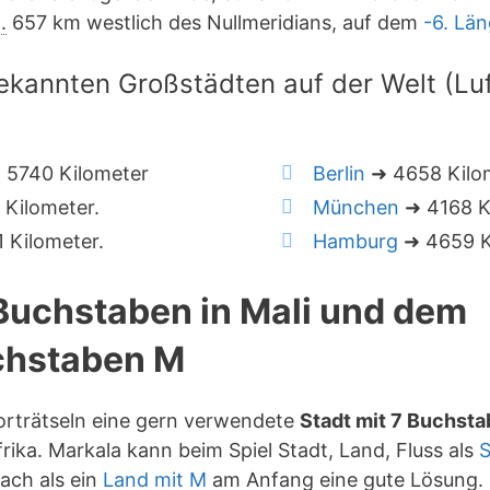
.
657 km westlich des Nullmeridians, auf dem
-6. Lä
ekannten Großstädten auf der Welt (Luft
 5740 Kilometer
Berlin
➜ 4658 Kilo
Kilometer.
München
➜ 4168 K
 Kilometer.
Hamburg
➜ 4659 K
 Buchstaben in Mali und dem
chstaben M
orträtseln eine gern verwendete
Stadt mit 7 Buchst
rika. Markala kann beim Spiel Stadt, Land, Fluss als
S
ach als ein
Land mit M
am Anfang eine gute Lösung.