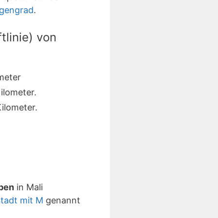
ngengrad
.
linie) von
meter
ilometer.
ilometer.
aben
in Mali
tadt mit M
genannt