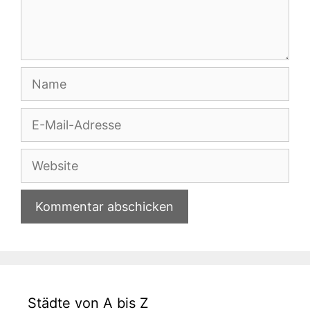
Name
E-
Mail-
Adresse
Website
Städte von A bis Z