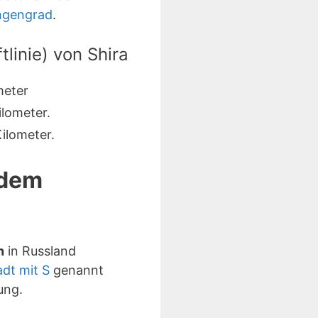
ngengrad
.
linie) von Shira
meter
lometer.
ilometer.
 dem
n
in Russland
adt mit S
genannt
ung.