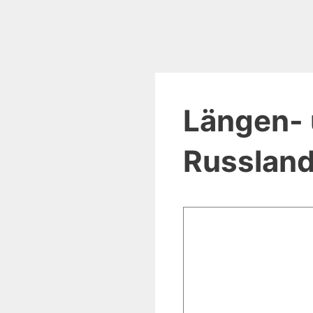
Längen- 
Russlan