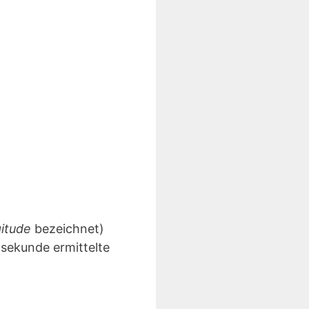
gitude
bezeichnet)
lsekunde ermittelte