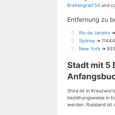
Breitengrad 54
und
c
Entfernung zu b
Rio de Janeiro
➜
Sydney
➜ 11444 
New York
➜ 9330
Stadt mit 5
Anfangsbuc
Shira ist in Kreuzwor
beziehungsweise in Eu
werden. Russland ist