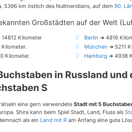
a.
5396 km östlich des Nullmeridians, auf dem
90. Lä
ekannten Großstädten auf der Welt (Luft
 14812 Kilometer
Berlin
➜ 4816 Kilo
Kilometer.
München
➜ 5211 Ki
 Kilometer.
Hamburg
➜ 4938 K
 Buchstaben in Russland und
hstaben S
trätseln eine gern verwendete
Stadt mit 5 Buchstabe
ropa. Shira kann beim Spiel Stadt, Land, Fluss als
St
 demnach als ein
Land mit R
am Anfang eine gute Lös