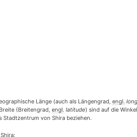
geographische Länge (auch als Längengrad,
engl.
lon
Breite (Breitengrad,
engl.
latitude
) sind auf die Winke
as Stadtzentrum von Shira beziehen.
Shira: