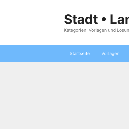
Zum
Inhalt
Stadt • La
springen
Kategorien, Vorlagen und Lösun
Startseite
Vorlagen