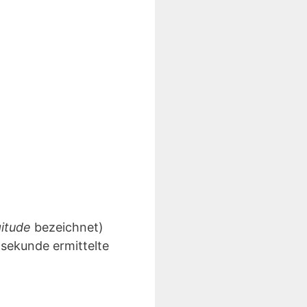
gitude
bezeichnet)
lsekunde ermittelte