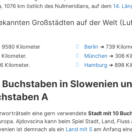
a.
1076 km östlich des Nullmeridians, auf dem
14. Lä
ekannten Großstädten auf der Welt (Luft
 9580 Kilometer
Berlin
➜ 739 Kilom
Kilometer.
München
➜ 306 Ki
 Kilometer.
Hamburg
➜ 898 Ki
0 Buchstaben in Slowenien u
hstaben A
uzworträtseln eine gern verwendete
Stadt mit 10 Buc
ropa. Ajdovscina kann beim Spiel Stadt, Land, Fluss 
enien ist demnach als ein
Land mit S
am Anfang eine