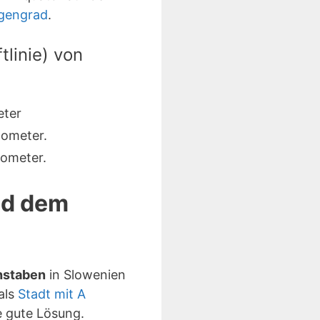
ngengrad
.
linie) von
eter
lometer.
lometer.
nd dem
hstaben
in Slowenien
als
Stadt mit A
 gute Lösung.