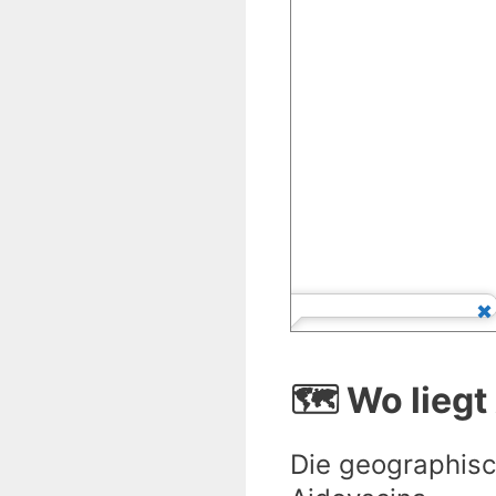
🗺️ Wo lieg
Die geographisc