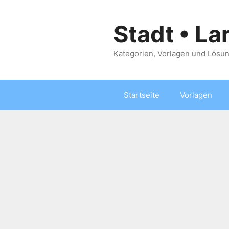
Zum
Inhalt
Stadt • La
springen
Kategorien, Vorlagen und Lösun
Startseite
Vorlagen