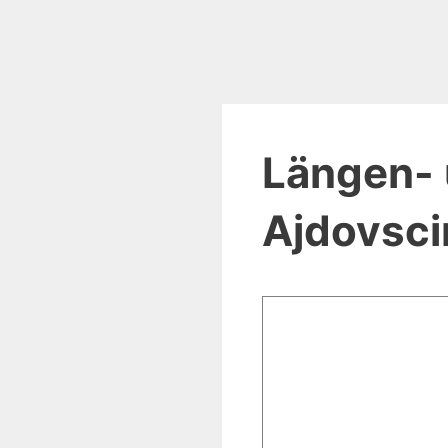
Längen- 
Ajdovsci