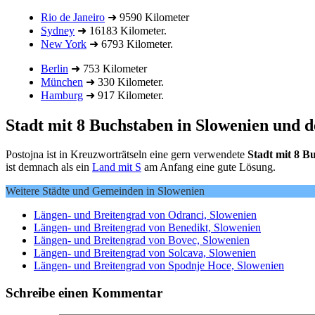
Rio de Janeiro
➜ 9590 Kilometer
Sydney
➜ 16183 Kilometer.
New York
➜ 6793 Kilometer.
Berlin
➜ 753 Kilometer
München
➜ 330 Kilometer.
Hamburg
➜ 917 Kilometer.
Stadt mit 8 Buchstaben in Slowenien und
Postojna ist in Kreuzworträtseln eine gern verwendete
Stadt mit 8 B
ist demnach als ein
Land mit S
am Anfang eine gute Lösung.
Weitere Städte und Gemeinden in Slowenien
Längen- und Breitengrad von Odranci, Slowenien
Längen- und Breitengrad von Benedikt, Slowenien
Längen- und Breitengrad von Bovec, Slowenien
Längen- und Breitengrad von Solcava, Slowenien
Längen- und Breitengrad von Spodnje Hoce, Slowenien
Schreibe einen Kommentar