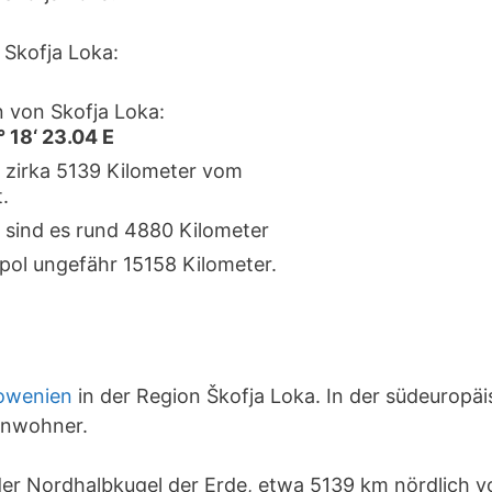
Skofja Loka:
 von Skofja Loka:
° 18‘ 23.04 E
t zirka 5139 Kilometer vom
.
 sind es rund 4880 Kilometer
pol ungefähr 15158 Kilometer.
owenien
in der Region Škofja Loka. In der südeuropä
Einwohner.
 der Nordhalbkugel der Erde, etwa 5139 km nördlich