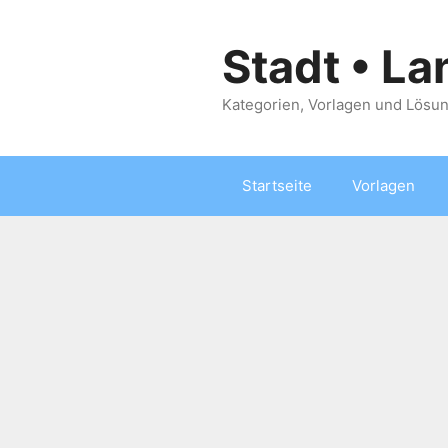
Zum
Inhalt
Stadt • La
springen
Kategorien, Vorlagen und Lösun
Startseite
Vorlagen