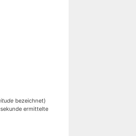
gitude
bezeichnet)
lsekunde ermittelte