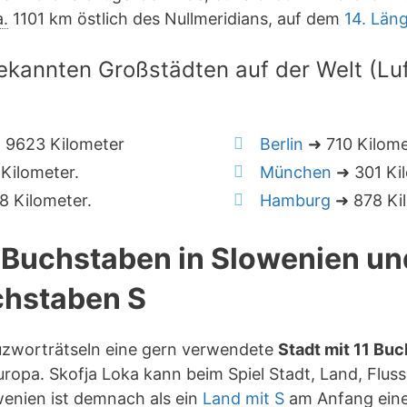
a.
1101 km östlich des Nullmeridians, auf dem
14. Län
ekannten Großstädten auf der Welt (Luft
 9623 Kilometer
Berlin
➜ 710 Kilome
Kilometer.
München
➜ 301 Kil
 Kilometer.
Hamburg
➜ 878 Kil
1 Buchstaben in Slowenien u
hstaben S
euzworträtseln eine gern verwendete
Stadt mit 11 Bu
ropa. Skofja Loka kann beim Spiel Stadt, Land, Fluss
enien ist demnach als ein
Land mit S
am Anfang eine