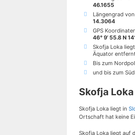
46.1655
Längengrad von 
14.3064
GPS Koordinaten
46° 9‘ 55.8 N 14
Skofja Loka lieg
Äquator entfernt
Bis zum Nordpol
und bis zum Süd
Skofja Loka
Skofja Loka liegt in
Sl
Ortschaft hat keine 
Skofja Loka liegt auf