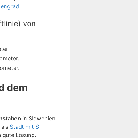
gengrad
.
linie) von
ter
ometer.
ometer.
nd dem
chstaben
in Slowenien
 als
Stadt mit S
 gute Lösung.