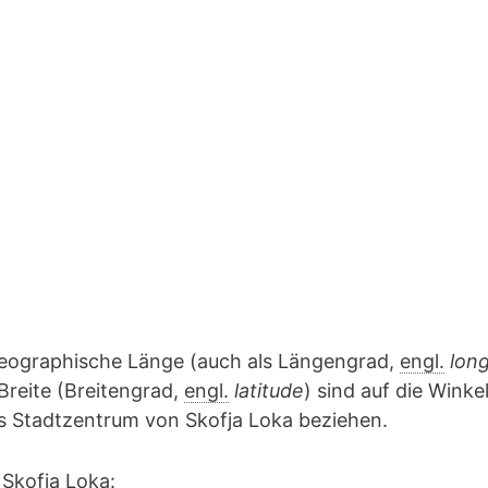
geographische Länge (auch als Längengrad,
engl.
lon
Breite (Breitengrad,
engl.
latitude
) sind auf die Winke
as Stadtzentrum von Skofja Loka beziehen.
 Skofja Loka: