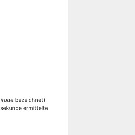
gitude
bezeichnet)
lsekunde ermittelte