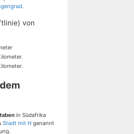
ngengrad
.
linie) von
meter
ilometer.
ilometer.
d dem
staben
in Südafrika
ls
Stadt mit H
genannt
ung.