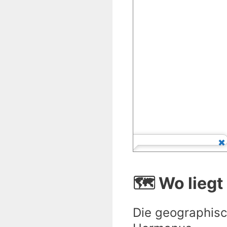
🗺️ Wo lieg
Die geographisc