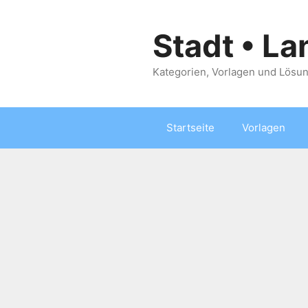
Zum
Inhalt
Stadt • La
springen
Kategorien, Vorlagen und Lösun
Startseite
Vorlagen