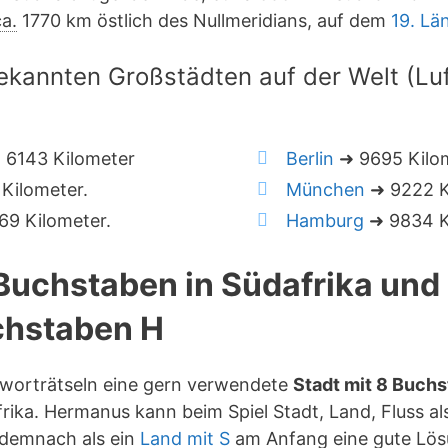
ca.
1770 km östlich des Nullmeridians, auf dem
19. Lä
ekannten Großstädten auf der Welt (Luft
 6143 Kilometer
Berlin
➜ 9695 Kilo
Kilometer.
München
➜ 9222 K
9 Kilometer.
Hamburg
➜ 9834 K
 Buchstaben in Südafrika un
hstaben H
zworträtseln eine gern verwendete
Stadt mit 8 Buch
rika. Hermanus kann beim Spiel Stadt, Land, Fluss a
 demnach als ein
Land mit S
am Anfang eine gute Lös