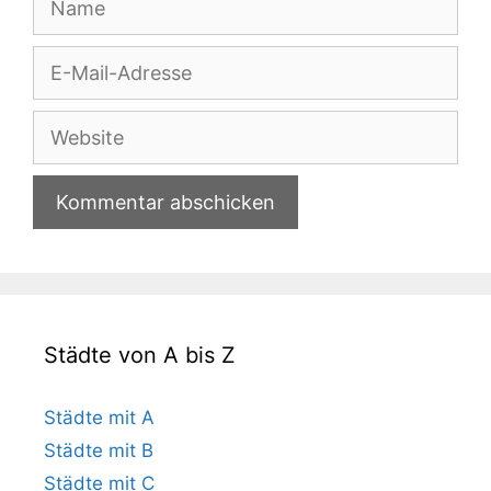
E-
Mail-
Adresse
Website
Städte von A bis Z
Städte mit A
Städte mit B
Städte mit C