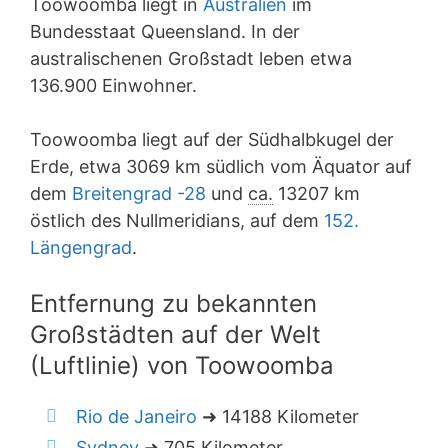
Toowoomba liegt in
Australien
im
Bundesstaat Queensland. In der
australischenen Großstadt leben etwa
136.900 Einwohner.
Toowoomba liegt auf der Südhalbkugel der
Erde, etwa 3069 km südlich vom Äquator auf
dem
Breitengrad -28
und
ca.
13207 km
östlich des Nullmeridians, auf dem
152.
Längengrad
.
Entfernung zu bekannten
Großstädten auf der Welt
(Luftlinie) von Toowoomba
Rio de Janeiro
➜ 14188 Kilometer
Sydney
➜ 705 Kilometer.