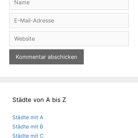
E-
Mail-
Adresse
Website
Städte von A bis Z
Städte mit A
Städte mit B
Städte mit C