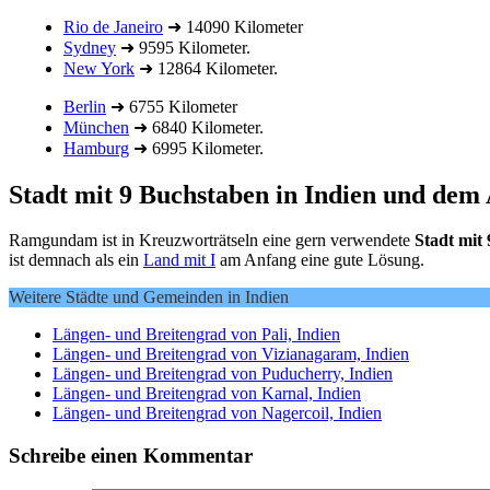
Rio de Janeiro
➜ 14090 Kilometer
Sydney
➜ 9595 Kilometer.
New York
➜ 12864 Kilometer.
Berlin
➜ 6755 Kilometer
München
➜ 6840 Kilometer.
Hamburg
➜ 6995 Kilometer.
Stadt mit 9 Buchstaben in Indien und dem
Ramgundam ist in Kreuzworträtseln eine gern verwendete
Stadt mit
ist demnach als ein
Land mit I
am Anfang eine gute Lösung.
Weitere Städte und Gemeinden in Indien
Längen- und Breitengrad von Pali, Indien
Längen- und Breitengrad von Vizianagaram, Indien
Längen- und Breitengrad von Puducherry, Indien
Längen- und Breitengrad von Karnal, Indien
Längen- und Breitengrad von Nagercoil, Indien
Schreibe einen Kommentar