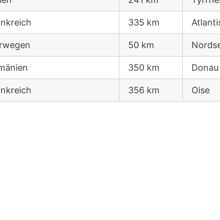
ankreich
335 km
Atlant
rwegen
50 km
Nords
mänien
350 km
Donau
ankreich
356 km
Oise