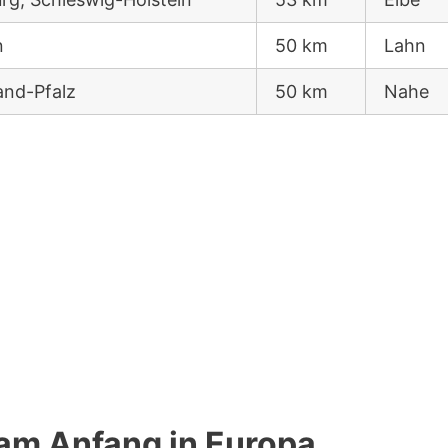
n
50 km
Lahn
and-Pfalz
50 km
Nahe
 am Anfang in Europa