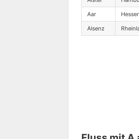
Aar
Hesse
Alsenz
Rheinl
Fluss mit A