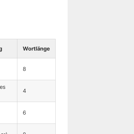
g
Wortlänge
8
es
4
6