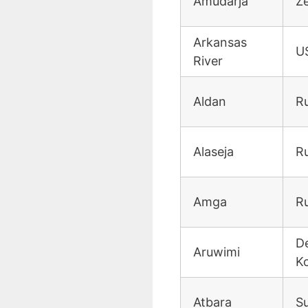
Amudarja
Ze
Arkansas
U
River
Aldan
R
Alaseja
R
Amga
R
D
Aruwimi
K
Atbara
Su