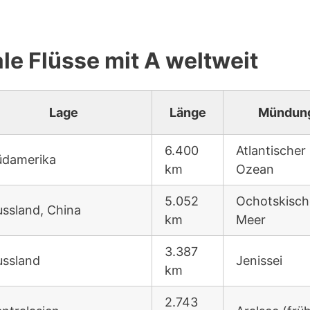
ale Flüsse mit A weltweit
Lage
Länge
Mündun
6.400
Atlantischer
üdamerika
km
Ozean
5.052
Ochotskisch
ssland, China
km
Meer
3.387
ussland
Jenissei
km
2.743