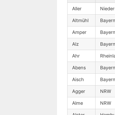
Aller
Nieder
Altmühl
Bayer
Amper
Bayer
Alz
Bayer
Ahr
Rheinl
Abens
Bayer
Aisch
Bayer
Agger
NRW
Alme
NRW
Alster
Hambur