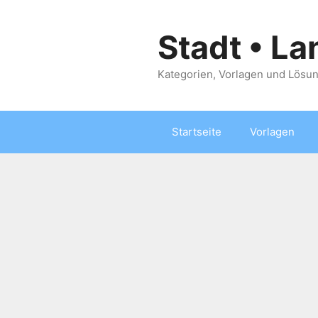
Zum
Inhalt
Stadt • La
springen
Kategorien, Vorlagen und Lösun
Startseite
Vorlagen