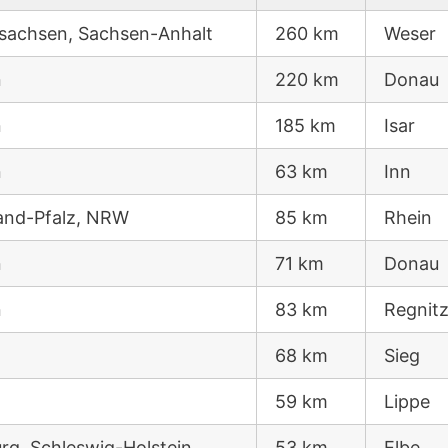
sachsen, Sachsen-Anhalt
260 km
Weser
n
220 km
Donau
n
185 km
Isar
n
63 km
Inn
and-Pfalz, NRW
85 km
Rhein
n
71 km
Donau
n
83 km
Regnit
68 km
Sieg
59 km
Lippe
g, Schleswig-Holstein
53 km
Elbe