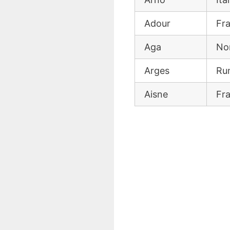
Adour
Fr
Aga
No
Arges
Ru
Aisne
Fr