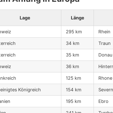
Lage
Länge
hweiz
295 km
Rhein
erreich
34 km
Traun
erreich
35 km
Donau
hweiz
36 km
Hinter
ankreich
125 km
Rhone
einigtes Königreich
154 km
Sever
anien
195 km
Ebro
lien
241 km
Tyrrhe