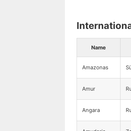
Internation
Name
Amazonas
S
Amur
Ru
Angara
R