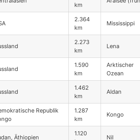
ntralasien
Aralsee (frü
km
2.364
SA
Mississippi
km
2.273
ussland
Lena
km
1.590
Arktischer
ussland
km
Ozean
1.462
ussland
Aldan
km
emokratische Republik
1.287
Kongo
ongo
km
1.120
dan, Äthiopien
Nil