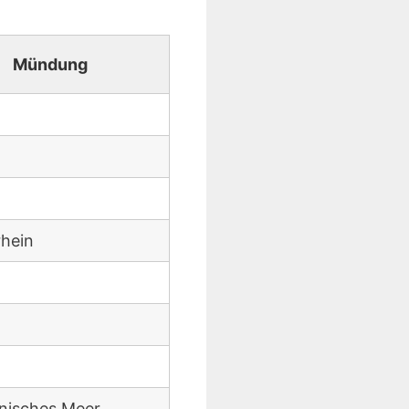
Mündung
rhein
n
nisches Meer