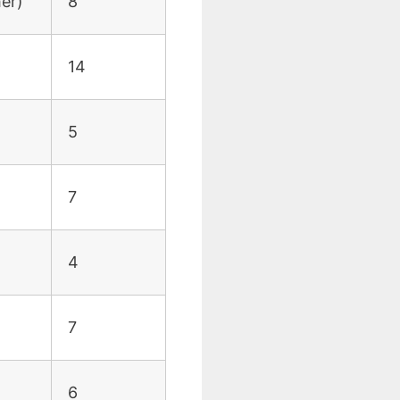
her)
8
14
5
7
4
7
6