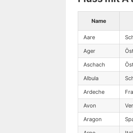
Name
Aare
Sc
Ager
Öst
Aschach
Öst
Albula
Sc
Ardeche
Fr
Avon
Ver
Aragon
Sp
Arno
Ita