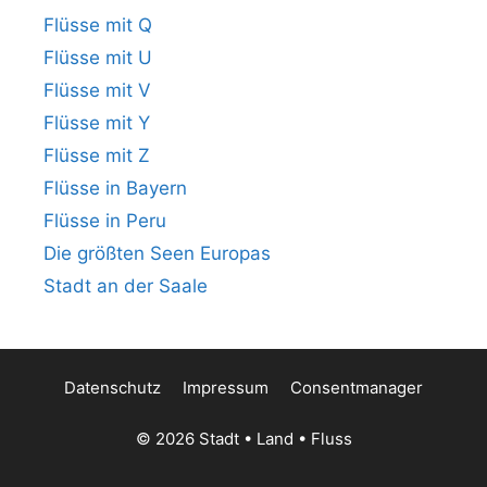
Flüsse mit Q
Flüsse mit U
Flüsse mit V
Flüsse mit Y
Flüsse mit Z
Flüsse in Bayern
Flüsse in Peru
Die größten Seen Europas
Stadt an der Saale
Datenschutz
Impressum
Consentmanager
© 2026 Stadt • Land • Fluss