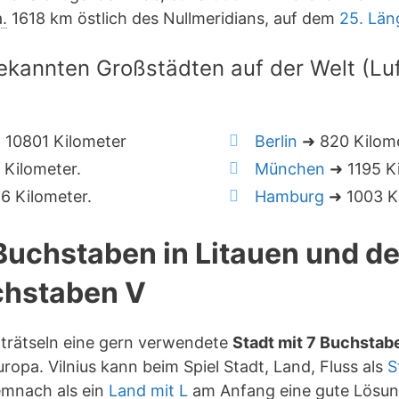
.
1618 km östlich des Nullmeridians, auf dem
25. Län
ekannten Großstädten auf der Welt (Luft
10801 Kilometer
Berlin
➜ 820 Kilom
Kilometer.
München
➜ 1195 Ki
 Kilometer.
Hamburg
➜ 1003 Ki
 Buchstaben in Litauen und d
hstaben V
orträtseln eine gern verwendete
Stadt mit 7 Buchstab
ropa. Vilnius kann beim Spiel Stadt, Land, Fluss als
S
emnach als ein
Land mit L
am Anfang eine gute Lösun