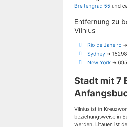
Breitengrad 55
und
ca
Entfernung zu b
Vilnius
Rio de Janeiro
➜ 
Sydney
➜ 15298 
New York
➜ 6956
Stadt mit 7
Anfangsbuc
Vilnius ist in Kreuzw
beziehungsweise in Eu
werden. Litauen ist d