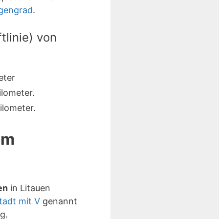
gengrad
.
linie) von
eter
lometer.
lometer.
em
en
in Litauen
tadt mit V
genannt
g.