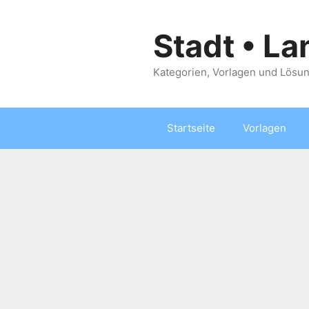
Zum
Inhalt
Stadt • La
springen
Kategorien, Vorlagen und Lösun
Startseite
Vorlagen