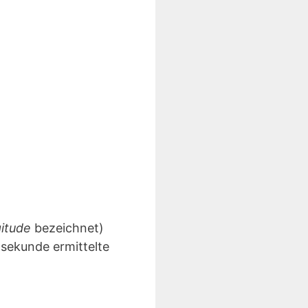
gitude
bezeichnet)
lsekunde ermittelte